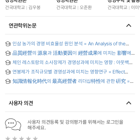
건국대학교
김우봉
건국대학교
오준환
건국대학교
이미
연관학위논문
인삼 농가의 경영 비효율성 원인 분석 = An Analysis of the
Causes of Management Inefficiency of Ginseng Farm
品質經營의 源泉과 活動要因이 經營成果에 미치는 影響에
관한 實證 硏究 : 自動車部品産業을 中心으로 =
체인 레스토랑의 소사장제가 경영성과에 미치는 영향 : 아웃백
(An)empirical study on the effects of the infrastructure
스테이크 하우스를 중심으로 = (The) Influence of
practices and core practices of quality management on
연봉제가 조직규모별 경영성과에 미치는 영향연구 = Effect
Intrapreneur system of Chain Restaurant on management
management performance : primarily on the automobile
Study that Annual Pay System Gets in Management
result
parts industry
知識情報化時代의 最高經營者 리더십特性에 관한 硏究 =
Performance by Organization Scale
(A) Study on Characteristics of CEO Leadership in the Age
of Knowledge-Information
사용자 의견
사용자 의견등록 및 강의평가를 위해서는 로그인을
해주세요.