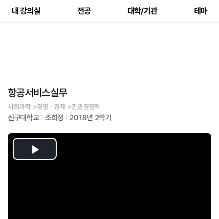
내 강의실
전공
대학/기관
테마
항공서비스실무
사회과학 >경영ㆍ경제 >관광경영학
신구대학교
조희정
2018년 2학기
Play
Video