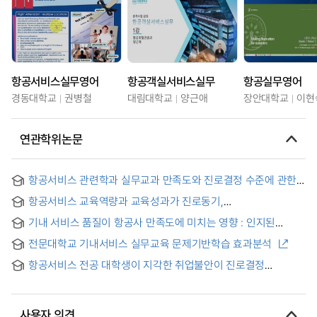
항공서비스실무영어
항공객실서비스실무
항공실무영어
경동대학교
권병철
대림대학교
양근애
장안대학교
이현
연관학위논문
항공서비스 관련학과 실무교과 만족도와 진로결정 수준에 관한
연구 = Study on Aviation Services Department Practices
항공서비스 교육역량과 교육성과가 진로동기,
related to Curriculum Satisfaction and Career Decisions
진로결정자기효능감 및 진로결정수준에 미치는 영향
Levels
기내 서비스 품질이 항공사 만족도에 미치는 영향 : 인지된
지불가격의 조절 효과를 중심으로 = The Impact of In-Flight
전문대학교 기내서비스 실무교육 문제기반학습 효과분석
Service Quality on Airline Satisfaction: Focusing on the
Moderating Effect of Perceived Payment Price
항공서비스 전공 대학생이 지각한 취업불안이 진로결정
어려움에 미치는 영향 : 이미지 일치성의 조절효과 = Job-
seeking Anxiety Perceived by College Students Majoring
in Aviation Services Influencing Career Decision Making
사용자 의견
Difficulty : Moderation Effect of Image Consistency