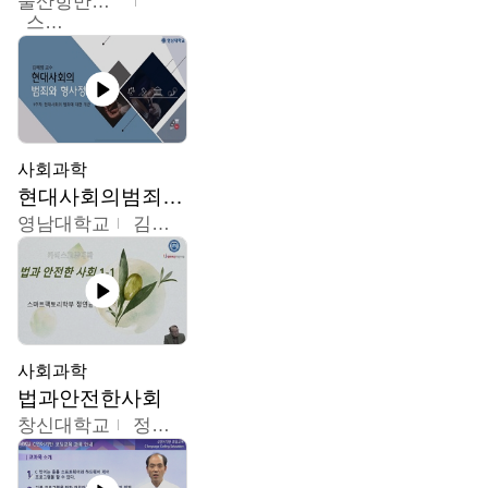
울산항만공사
스마트해상물류관리사 교육위원회
사회과학
현대사회의범죄와형사정책
영남대학교
김혜정
사회과학
법과안전한사회
창신대학교
정연균