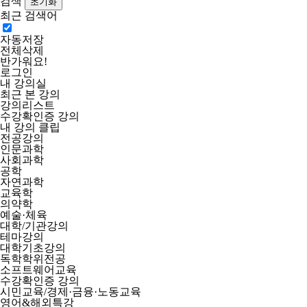
검색
최근 검색어
자동저장
전체삭제
반가워요!
로그인
내 강의실
최근 본 강의
강의리스트
수강확인증 강의
내 강의 클립
전공강의
인문과학
사회과학
공학
자연과학
교육학
의약학
예술·체육
대학/기관강의
테마강의
대학기초강의
독학학위전공
소프트웨어교육
수강확인증 강의
시민교육/경제·금융·노동교육
영어&해외특강