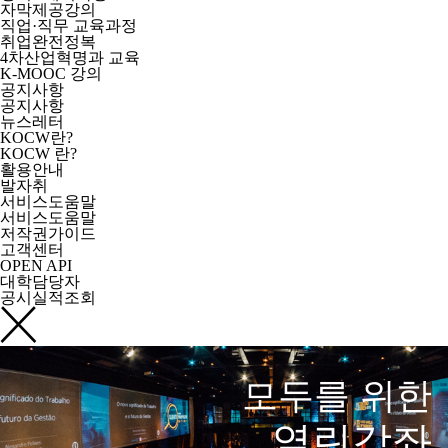
자막제공강의
직업·직무 교육과정
취업완전정복
4차산업혁명과 교육
K-MOOC 강의
공지사항
공지사항
뉴스레터
KOCW란?
KOCW 란?
활용안내
발자취
서비스도움말
서비스도움말
저작권가이드
고객센터
OPEN API
대학담당자
공시실적조회
모두를 위한
열린강좌