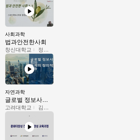
사회과학
법과안전한사회
창신대학교
정연균
자연과학
글로벌 정보사회와 통계의 창의적 기능
고려대학교
김희영