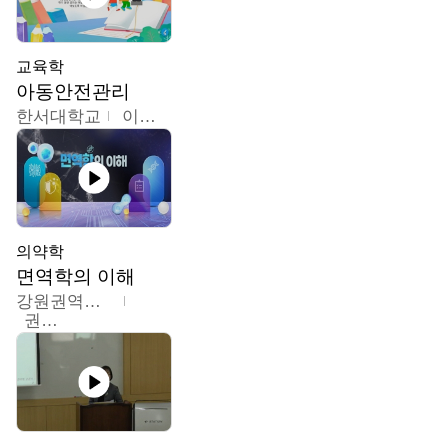
교육학
아동안전관리
한서대학교
이태연
의약학
면역학의 이해
강원권역센터
권보인