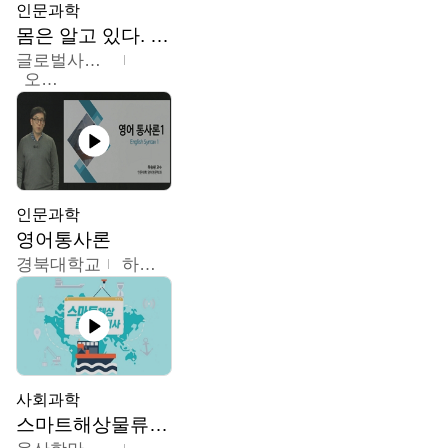
인문과학
몸은 알고 있다. 트라우마의 흔적
글로벌사이버대학교
오주원
인문과학
영어통사론
경북대학교
하승완
사회과학
스마트해상물류관리사 교육과정2