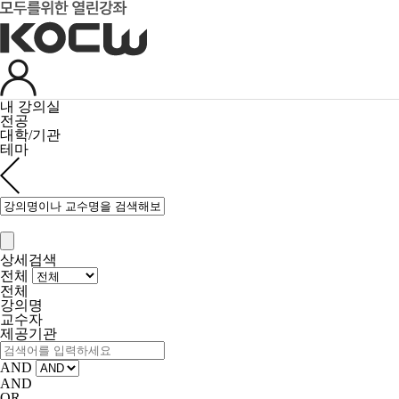
내 강의실
전공
대학/기관
테마
상세검색
전체
전체
강의명
교수자
제공기관
AND
AND
OR