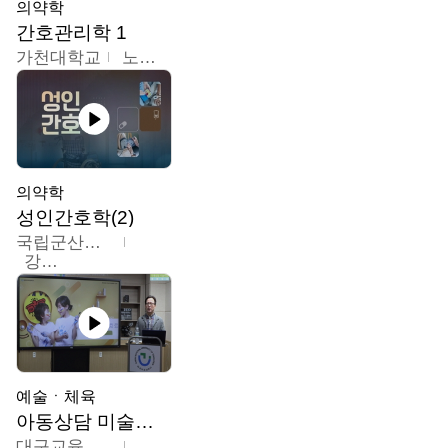
의약학
간호관리학 1
가천대학교
노원정
의약학
성인간호학(2)
국립군산대학교
강경아
예술ㆍ체육
아동상담 미술치료
대구교육대학교