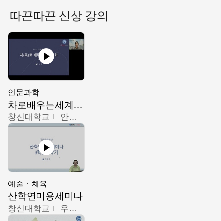
따끈따끈 신상 강의
인문과학
차로배우는세계문화
창신대학교
안소영
예술ㆍ체육
산학연미용세미나
창신대학교
우미옥,오윤경,박선이