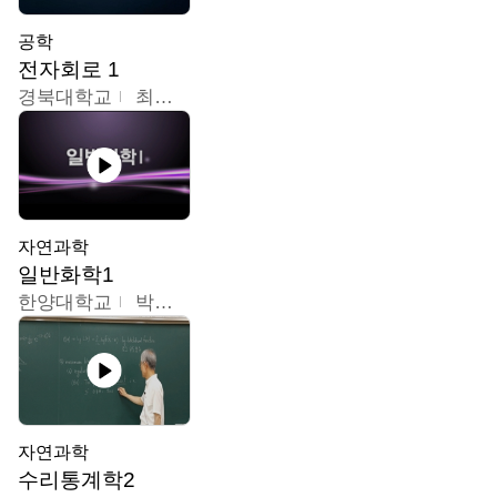
공학
전자회로 1
경북대학교
최병조
자연과학
일반화학1
한양대학교
박경호
자연과학
수리통계학2