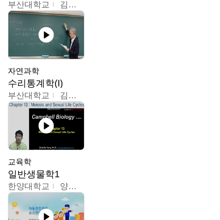
부산대학교
김충락
자연과학
수리통계학(I)
부산대학교
김충락
교육학
일반생물학1
한양대학교
양철수