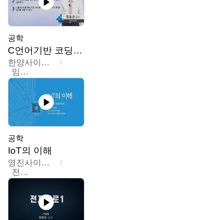
공학
C언어기반 코딩교육
한양사이버대학교
임동균
공학
IoT의 이해
영진사이버대학교
전병현