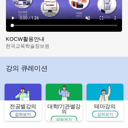
KOCW활용안내
한국교육학술정보원
강의 큐레이션
전공별강의
대학/기관별강
테마강의
의
강의보기
강의보기
강의보기