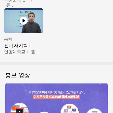
부산외국어대학교
류영철
공학
전기자기학 I
안양대학교
권원현
홍보 영상