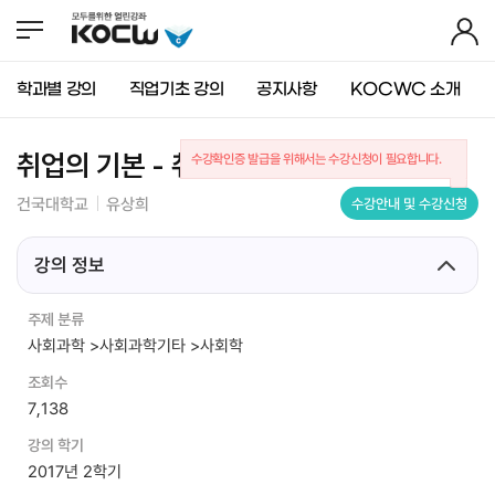
뉴
바
가
바
로
기
로
가
가
기
학과별 강의
직업기초 강의
공지사항
KOCWC 소개
기
(
s
k
취업의 기본 - 취업 멘토링 & 정체성 I
수강확인증 발급을 위해서는 수강신청이 필요합니다.
i
p
건국대학교
유상희
수강안내 및 수강신청
t
o
c
강의 정보
o
n
주제 분류
t
사회과학 >사회과학기타 >사회학
e
n
조회수
t
7,138
)
강의 학기
2017년 2학기