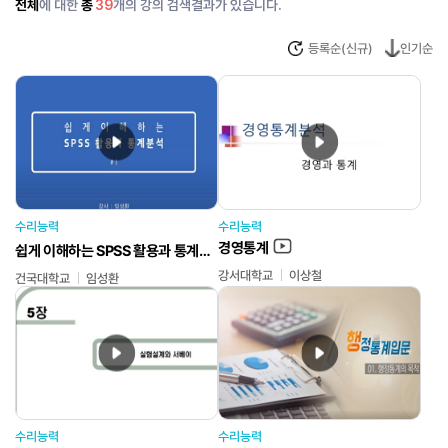
전체
총
에 대한
39
개의 강의 검색결과가 있습니다.
등록순(신규)
인기순
수리능력
수리능력
경영통계
쉽게 이해하는 SPSS 활용과 통계분석
강서대학교
이상철
건국대학교
임성환
수리능력
수리능력