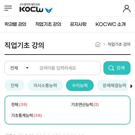
뉴
바
가
바
로
기
로
가
가
기
학과별 강의
직업기초 강의
공지사항
KOCWC 소개
기
(
s
k
직업기초 강의
직업기초 강의
i
p
t
o
c
o
n
전체
의사소통능력
수리능력
문제해결능력
t
e
n
전체
(39)
기초연산능력
(2)
t
)
기초통계능력
(38)