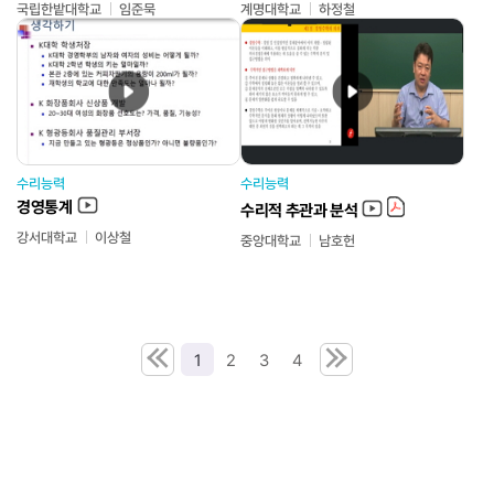
국립한밭대학교
임준묵
계명대학교
하정철
수리능력
수리능력
경영통계
수리적 추관과 분석
강서대학교
이상철
중앙대학교
남호헌
1
2
3
4