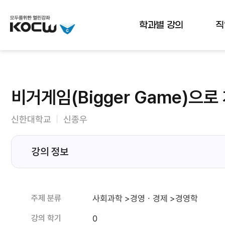
뉴
바
가
바
로
기
로
가
학과별 강의
직
가
기
기
(
s
k
i
p
비거게임(Bigger Game)으
t
o
c
신한대학교
신종우
o
n
t
강의 정보
e
n
t
)
사회과학 >경영ㆍ경제 >경영학
주제 분류
0
강의 학기