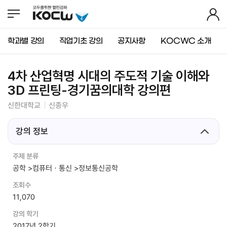
뉴
바
가
바
로
기
로
가
가
기
학과별 강의
직업기초 강의
공지사항
KOCWC 소개
기
(
s
k
4차 산업혁명 시대의 주도적 기술 이해와
i
p
3D 프린팅-경기꿈의대학 강의편
t
신한대학교
신종우
o
c
o
강의 정보
n
t
주제 분류
e
공학 >컴퓨터ㆍ통신 >정보통신공학
n
t
조회수
)
11,070
강의 학기
2017년 2학기