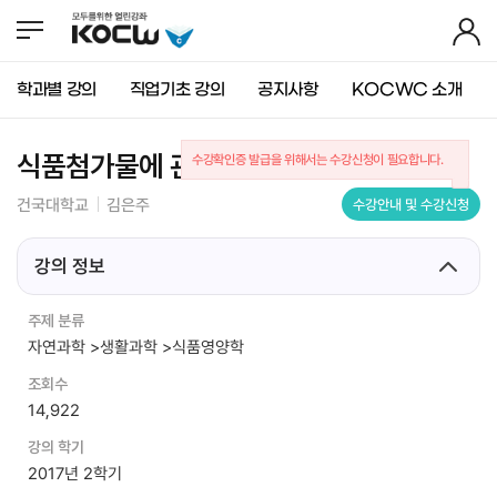
뉴
바
가
바
로
기
로
가
가
기
학과별 강의
직업기초 강의
공지사항
KOCWC 소개
기
(
s
k
식품첨가물에 관한 진실 혹은 거짓
수강확인증 발급을 위해서는 수강신청이 필요합니다.
i
p
건국대학교
김은주
수강안내 및 수강신청
t
o
c
강의 정보
o
n
주제 분류
t
자연과학 >생활과학 >식품영양학
e
n
조회수
t
14,922
)
강의 학기
2017년 2학기