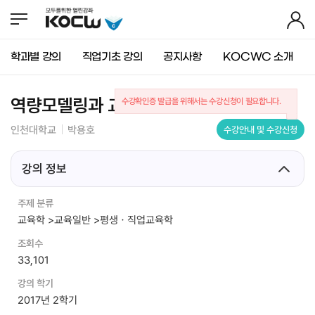
뉴
바
가
바
로
기
로
가
가
기
학과별 강의
직업기초 강의
공지사항
KOCWC 소개
기
(
s
k
역량모델링과 교육체계수립
수강확인증 발급을 위해서는 수강신청이 필요합니다.
i
p
인천대학교
박용호
수강안내 및 수강신청
t
o
c
강의 정보
o
n
주제 분류
t
교육학 >교육일반 >평생ㆍ직업교육학
e
n
조회수
t
33,101
)
강의 학기
2017년 2학기