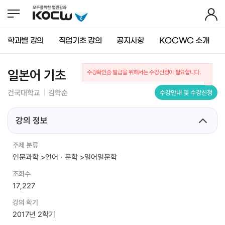
뉴
바
가
바
로
기
로
가
가
기
학과별 강의
직업기초 강의
공지사항
KOCWC 소개
기
(
s
k
일본어 기초
수강확인증 발급을 위해서는 수강신청이 필요합니다.
i
p
건국대학교
김학순
수강안내 및 수강신청
t
o
c
강의 정보
o
n
주제 분류
t
인문과학 >언어ㆍ문학 >일어일문학
e
n
조회수
t
17,227
)
강의 학기
2017년 2학기