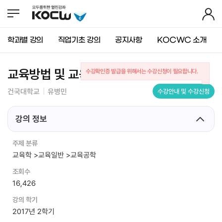
뉴
바
가
바
로
기
로
가
가
기
학과별 강의
직업기초 강의
공지사항
KOCWC 소개
기
(
s
k
교육방법 및 교육공학
수강확인증 발급을 위해서는 수강신청이 필요합니다.
i
p
건국대학교
유병민
수강안내 및 수강신청
t
o
c
강의 정보
o
n
주제 분류
t
교육학 >교육일반 >교육공학
e
n
조회수
t
16,426
)
강의 학기
2017년 2학기