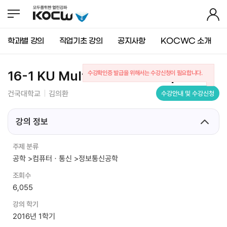
뉴
바
가
바
로
기
로
가
가
기
학과별 강의
직업기초 강의
공지사항
KOCWC 소개
기
(
s
k
16-1 KU Multimedia Skill Up
수강확인증 발급을 위해서는 수강신청이 필요합니다.
i
p
건국대학교
김의환
수강안내 및 수강신청
t
o
c
강의 정보
o
n
주제 분류
t
공학 >컴퓨터ㆍ통신 >정보통신공학
e
n
조회수
t
6,055
)
강의 학기
2016년 1학기