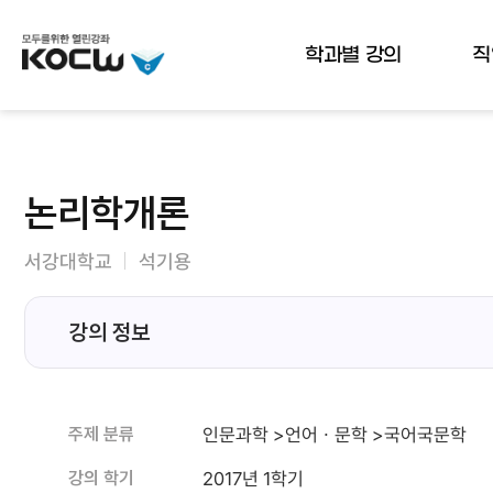
뉴
바
가
바
로
기
로
가
학과별 강의
직
가
기
기
(
s
k
i
p
논리학개론
t
o
c
서강대학교
석기용
o
n
t
강의 정보
e
n
t
)
인문과학 >언어ㆍ문학 >국어국문학
주제 분류
2017년 1학기
강의 학기