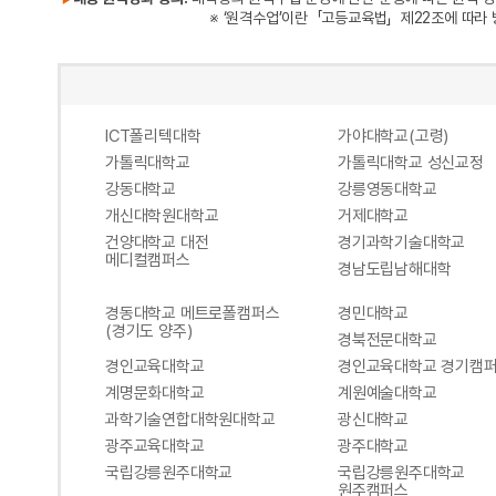
※ ‘원격수업’이란 「고등교육법」 제22조에 따라 방송·정
ICT폴리텍대학
가야대학교(고령)
가톨릭대학교
가톨릭대학교 성신교정
강동대학교
강릉영동대학교
개신대학원대학교
거제대학교
건양대학교 대전
경기과학기술대학교
메디컬캠퍼스
경남도립남해대학
경동대학교 메트로폴캠퍼스
경민대학교
(경기도 양주)
경북전문대학교
경인교육대학교
경인교육대학교 경기캠
계명문화대학교
계원예술대학교
과학기술연합대학원대학교
광신대학교
광주교육대학교
광주대학교
국립강릉원주대학교
국립강릉원주대학교
원주캠퍼스