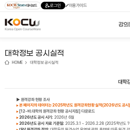
로
로
로
바
로그인
이용가이드
대시보드
가
가
가
로
기
기
기
가
(skip
기
to
강의
content)
대학
대학정보 공시실적
기관
HOME
대학정보 공시실적
전공
테마
대학
▶
원격강좌 현황 조사
본 페이지의 데이터는 2025학년도 원격강좌현황 실적(2026년도 공시
▶
[12-바.대학의 원격강좌 현황 공시지침] 다운로드
▶
2026년도 공시 시기:
2026년 6월
▶
2026년도 공시 자료 기준일:
2025.3.1 ~ 2026.2.28 (2025학년
▶
대상 원격강좌 정의:
대학등의 원격수업 운영에 관한 훈령에 따른 원격 
▶