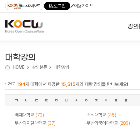
로
로
로
바
로그인
이용가이드
대시보드
가
가
가
로
기
기
기
가
(skip
기
to
강의
content)
대학
대학강의
기관
HOME
강의분류
대학강의
전공
전국
194
개 대학에서 제공한
15,515
개의 대학 강의를 만나보세요!
테마
ㄱ
ㄴ
ㄷ
ㄹ
ㅁ
ㅂ
ㅅ
ㅇ
ㅈ
ㅊ
ㅍ
ㅎ
배재대학교
(73)
백석대학교
(45)
부산디지털대학교
(37)
부산외국어대학교
(286)