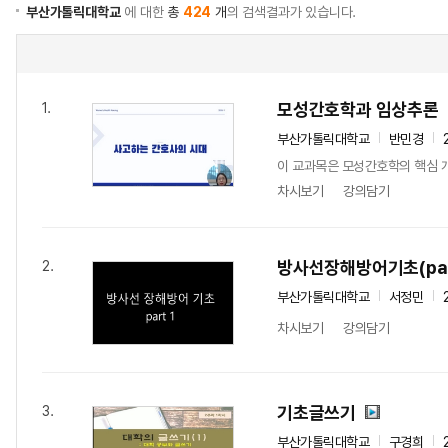
부산가톨릭대학교
에 대한
총
424
개
의 검색결과가 있습니다.
모성간호학과 임상추론
1.
부산가톨릭대학교
반민경
이 교과목은 모성간호학의 핵심 
차시보기
강의담기
방사선장해방어기초(par
2.
부산가톨릭대학교
서정민
차시보기
강의담기
기초글쓰기
3.
부산가톨릭대학교
구경희