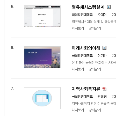
열유체시스템설계
5.
국립창원대학교
오택현
20
열유체시스템의 설계 및 해석을 
차시보기
강의담기
미래사회의이해
6.
국립창원대학교
이기완
2
본 강좌는 급격히 변화하는 시대에 
차시보기
강의담기
지역사회복지론
7.
국립창원대학교
권희경
20
지역사회복지 관련 이론을 적용하
차시보기
강의담기