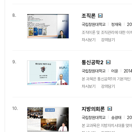
조직론
8.
국립창원대학교
정재욱
20
조직이론 및 조직관리에 대한 이
차시보기
강의담기
통신공학2
9.
국립창원대학교
어윤
201
본 과목은 통신공학1의 기본적인
차시보기
강의담기
지방의회론
10.
국립창원대학교
송광태
20
본 교과목은 지방자치시대를 맞아 