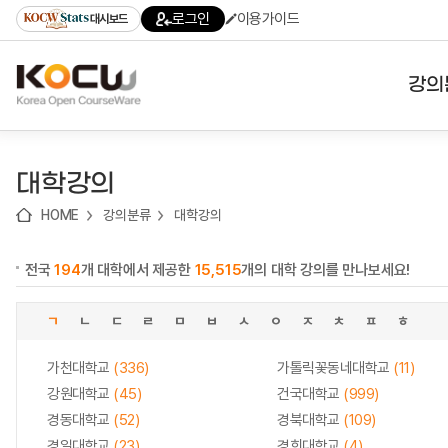
로
로
로
바
로그인
이용가이드
대시보드
가
가
가
로
기
기
기
가
(skip
기
to
강의
content)
대학
대학강의
기관
HOME
강의분류
대학강의
전공
전국
194
개 대학에서 제공한
15,515
개의 대학 강의를 만나보세요!
테마
ㄱ
ㄴ
ㄷ
ㄹ
ㅁ
ㅂ
ㅅ
ㅇ
ㅈ
ㅊ
ㅍ
ㅎ
가천대학교
(336)
가톨릭꽃동네대학교
(11)
강원대학교
(45)
건국대학교
(999)
경동대학교
(52)
경북대학교
(109)
경일대학교
(23)
경희대학교
(4)