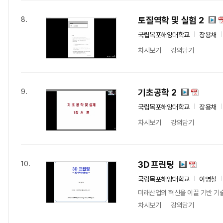
토질역학 및 실험 2
8.
국립목포해양대학교
장용채
차시보기
강의담기
기초공학 2
9.
국립목포해양대학교
장용채
차시보기
강의담기
3D 프린팅
10.
국립목포해양대학교
이영철
미래산업의 혁신을 이끌 기반 기술
차시보기
강의담기