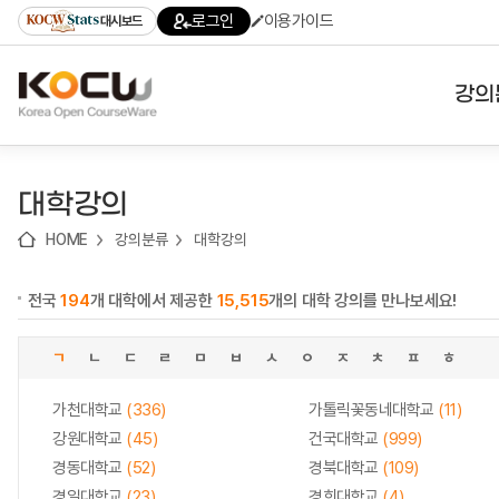
로
로
로
바
로그인
이용가이드
대시보드
가
가
가
로
기
기
기
가
(skip
기
to
강의
content)
대학
대학강의
기관
HOME
강의분류
대학강의
전공
전국
194
개 대학에서 제공한
15,515
개의 대학 강의를 만나보세요!
테마
ㄱ
ㄴ
ㄷ
ㄹ
ㅁ
ㅂ
ㅅ
ㅇ
ㅈ
ㅊ
ㅍ
ㅎ
가천대학교
(336)
가톨릭꽃동네대학교
(11)
강원대학교
(45)
건국대학교
(999)
경동대학교
(52)
경북대학교
(109)
경일대학교
(23)
경희대학교
(4)