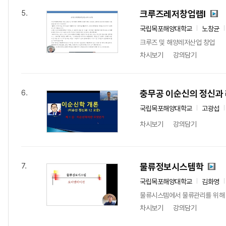
크루즈레저창업랩I
5.
국립목포해양대학교
노창균
크루즈 및 해양레저산업 창업
차시보기
강의담기
충무공 이순신의 정신과
6.
국립목포해양대학교
고광섭
차시보기
강의담기
물류정보시스템학
7.
국립목포해양대학교
김화영
물류시스템에서 물류관리를 위해 
차시보기
강의담기