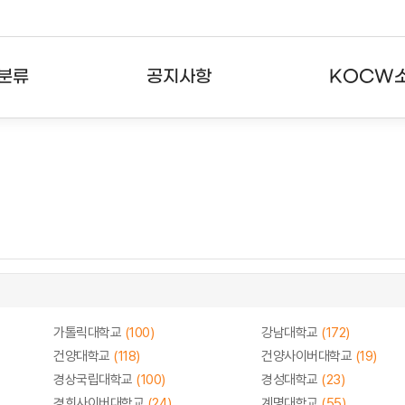
분류
공지사항
KOCW
강의
공지사항
KOCW란
강의
뉴스레터
활용안내
분야
주요통계현황
발자취
강의
서비스도움말
고객센터
가톨릭대학교
(100)
강남대학교
(172)
건양대학교
(118)
건양사이버대학교
(19)
경상국립대학교
(100)
경성대학교
(23)
경희사이버대학교
(24)
계명대학교
(55)