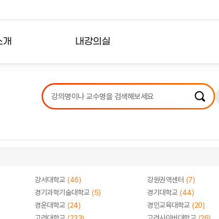
소개
내강의실
?
강의리스트
수강확인증강의
사용자의견
내강의클립
강서대학교
(46)
강원권역센터
(7)
경기과학기술대학교
(5)
경기대학교
(44)
경운대학교
(24)
경인교육대학교
(20)
고려대학교
(233)
고려사이버대학교
(26)