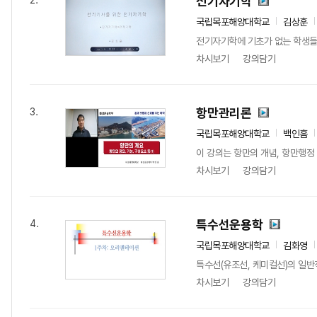
전기자기학
2.
국립목포해양대학교
김상훈
전기자기학에 기초가 없는 학생들이
차시보기
강의담기
항만관리론
3.
국립목포해양대학교
백인흠
이 강의는 항만의 개념, 항만행정 
차시보기
강의담기
특수선운용학
4.
국립목포해양대학교
김화영
특수선(유조선, 케미컬선)의 일반적
차시보기
강의담기