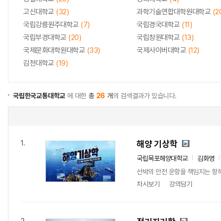
고신대학교
(32)
과학기술연합대학원대학교
(2
국립강릉원주대학교
(7)
국립경국대학교
(11)
국립부경대학교
(20)
국립창원대학교
(13)
국제문화대학원대학교
(33)
국제사이버대학교
(12)
김천대학교
(19)
국립한국교통대학교
에 대한
총
26
개
의 검색결과가 있습니다.
해양 기상학
1.
국립목포해양대학교
김화영
선박의 안전 운항을 책임지는 항해
차시보기
강의담기