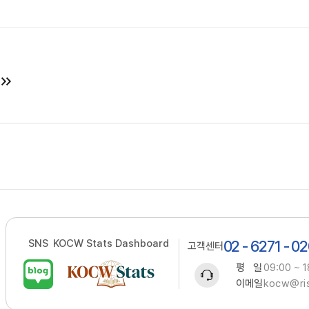
SNS
KOCW Stats Dashboard
02 - 6271 - 0
고객센터
평 일
09:00 ~ 1
이메일
kocw@ris