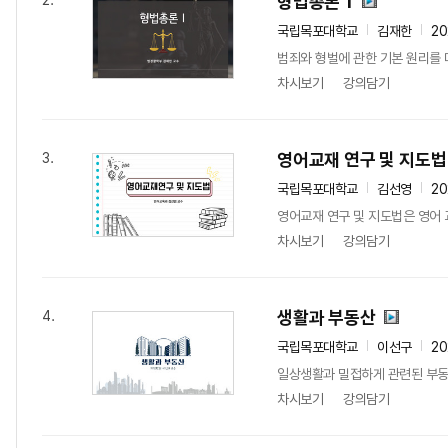
형법총론 1
2.
국립목포대학교
김재한
2
범죄와 형벌에 관한 기본 원리를 
차시보기
강의담기
영어교재 연구 및 지도법
3.
국립목포대학교
김선영
2
영어교재 연구 및 지도법은 영어 
차시보기
강의담기
생활과 부동산
4.
국립목포대학교
이선구
2
일상생활과 밀접하게 관련된 부동산
차시보기
강의담기