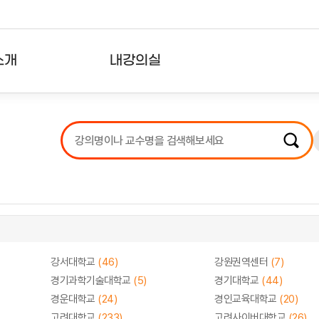
소개
내강의실
?
강의리스트
수강확인증강의
사용자의견
내강의클립
강서대학교
(46)
강원권역센터
(7)
경기과학기술대학교
(5)
경기대학교
(44)
경운대학교
(24)
경인교육대학교
(20)
고려대학교
(233)
고려사이버대학교
(26)