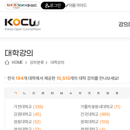
로
로
로
바
로그인
이용가이드
대시보드
가
가
가
로
기
기
기
가
(skip
기
to
강의
content)
대학
대학강의
기관
HOME
강의분류
대학강의
전공
전국
194
개 대학에서 제공한
15,515
개의 대학 강의를 만나보세요!
테마
ㄱ
ㄴ
ㄷ
ㄹ
ㅁ
ㅂ
ㅅ
ㅇ
ㅈ
ㅊ
ㅍ
ㅎ
가천대학교
(336)
가톨릭꽃동네대학교
(11)
강원대학교
(45)
건국대학교
(999)
경동대학교
(52)
경북대학교
(109)
경일대학교
(23)
경희대학교
(4)