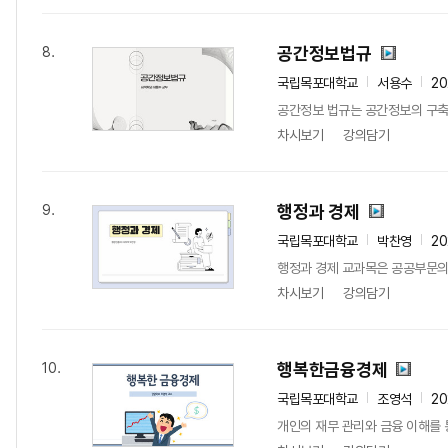
공간정보법규
8.
국립목포대학교
서용수
2
공간정보 법규는 공간정보의 구축,
차시보기
강의담기
행정과 경제
9.
국립목포대학교
박찬영
20
행정과 경제 교과목은 공공부문의 
차시보기
강의담기
행복한금융경제
10.
국립목포대학교
조영석
20
개인의 재무 관리와 금융 이해를 