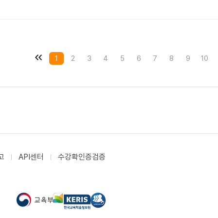
1
2
3
4
5
6
7
8
9
10
고
API센터
수강확인증검증