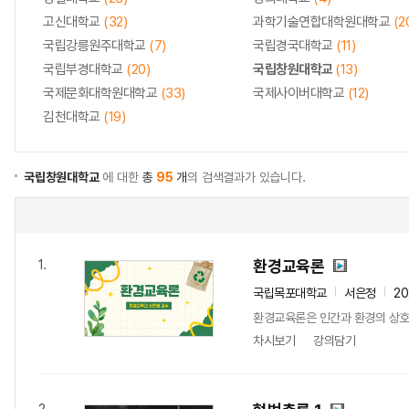
고신대학교
(32)
과학기술연합대학원대학교
(2
국립강릉원주대학교
(7)
국립경국대학교
(11)
국립부경대학교
(20)
국립창원대학교
(13)
국제문화대학원대학교
(33)
국제사이버대학교
(12)
김천대학교
(19)
국립창원대학교
에 대한
총
95
개
의 검색결과가 있습니다.
환경교육론
1.
국립목포대학교
서은정
2
환경교육론은 인간과 환경의 상호작
차시보기
강의담기