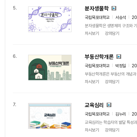
분자생물학
5.
국립목포대학교
서승석
2
분자생물학은 생명체의 구조와 기능
차시보기
강의담기
부동산학개론
6.
국립목포대학교
박정일
2
부동산학개론은 부동산의 개념과 특
차시보기
강의담기
교육심리
7.
국립목포대학교
김누리
2
교육심리는 학습자의 발달 특성과 학
차시보기
강의담기