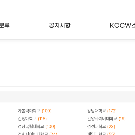
분류
공지사항
KOCW
강의
공지사항
KOCW란
강의
뉴스레터
활용안내
분야
주요통계현황
발자취
강의
서비스도움말
고객센터
가톨릭대학교
(100)
강남대학교
(172)
건양대학교
(118)
건양사이버대학교
(19)
경상국립대학교
(100)
경성대학교
(23)
경희사이버대학교
(24)
계명대학교
(55)