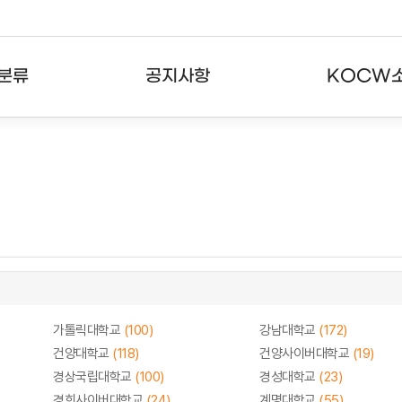
분류
공지사항
KOCW
강의
공지사항
KOCW란
강의
뉴스레터
활용안내
분야
주요통계현황
발자취
강의
서비스도움말
고객센터
가톨릭대학교
(100)
강남대학교
(172)
건양대학교
(118)
건양사이버대학교
(19)
경상국립대학교
(100)
경성대학교
(23)
경희사이버대학교
(24)
계명대학교
(55)