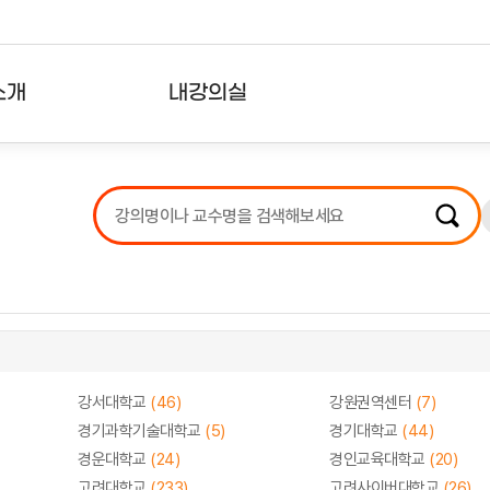
소개
내강의실
?
강의리스트
수강확인증강의
사용자의견
내강의클립
강서대학교
(46)
강원권역센터
(7)
경기과학기술대학교
(5)
경기대학교
(44)
경운대학교
(24)
경인교육대학교
(20)
고려대학교
(233)
고려사이버대학교
(26)