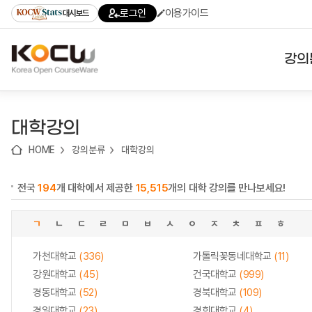
로
로
로
바
로그인
이용가이드
대시보드
가
가
가
로
기
기
기
가
(skip
기
to
강의
content)
대학
대학강의
기관
HOME
강의분류
대학강의
전공
전국
194
개 대학에서 제공한
15,515
개의 대학 강의를 만나보세요!
테마
ㄱ
ㄴ
ㄷ
ㄹ
ㅁ
ㅂ
ㅅ
ㅇ
ㅈ
ㅊ
ㅍ
ㅎ
가천대학교
(336)
가톨릭꽃동네대학교
(11)
강원대학교
(45)
건국대학교
(999)
경동대학교
(52)
경북대학교
(109)
경일대학교
(23)
경희대학교
(4)