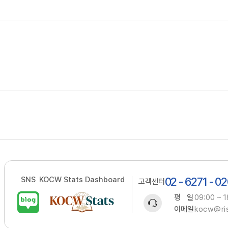
SNS
KOCW Stats Dashboard
02 - 6271 - 0
고객센터
평 일
09:00 ~ 1
이메일
kocw@ris