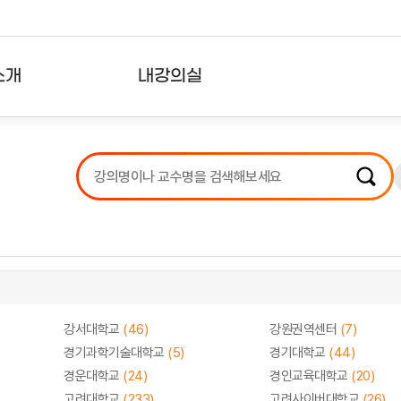
소개
내강의실
?
강의리스트
수강확인증강의
사용자의견
내강의클립
강서대학교
(46)
강원권역센터
(7)
경기과학기술대학교
(5)
경기대학교
(44)
경운대학교
(24)
경인교육대학교
(20)
고려대학교
(233)
고려사이버대학교
(26)