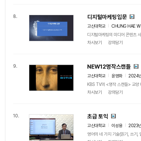
디지털마케팅입문
8.
고신대학교
CHUNG HAE 
디지털마케팅의 미디어 콘텐츠 사
차시보기
강의담기
NEW12명작스캔들
9.
고신대학교
윤영화
2024
KBS TV의 <명작 스캔들> 교
차시보기
강의담기
초급 토익
10.
고신대학교
이성용
2023
영어의 네 가지 기술(읽기, 쓰기