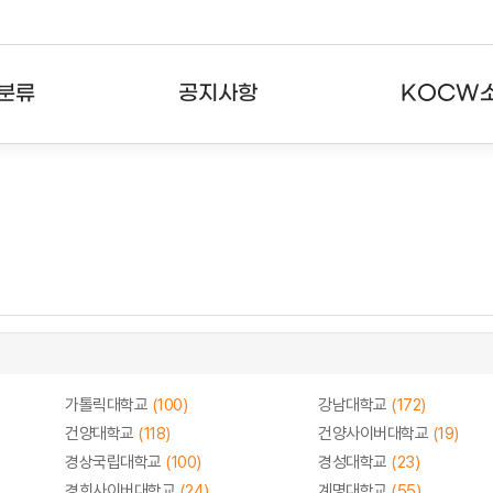
분류
공지사항
KOCW
강의
공지사항
KOCW란
강의
뉴스레터
활용안내
분야
주요통계현황
발자취
강의
서비스도움말
고객센터
가톨릭대학교
(100)
강남대학교
(172)
건양대학교
(118)
건양사이버대학교
(19)
경상국립대학교
(100)
경성대학교
(23)
경희사이버대학교
(24)
계명대학교
(55)