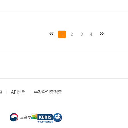
1
2
3
4
고
API센터
수강확인증검증