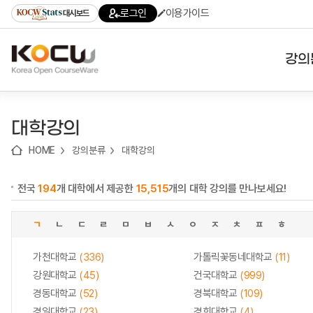
로
로
로
바
로그인
이용가이드
대시보드
가
가
가
로
기
기
기
가
(skip
기
to
강의
content)
대학
대학강의
기관
HOME
강의분류
대학강의
전공
전국
194
개 대학에서 제공한
15,515
개의 대학 강의를 만나보세요!
테마
ㄱ
ㄴ
ㄷ
ㄹ
ㅁ
ㅂ
ㅅ
ㅇ
ㅈ
ㅊ
ㅍ
ㅎ
가천대학교
(336)
가톨릭꽃동네대학교
(11)
강원대학교
(45)
건국대학교
(999)
경동대학교
(52)
경북대학교
(109)
경일대학교
(23)
경희대학교
(4)