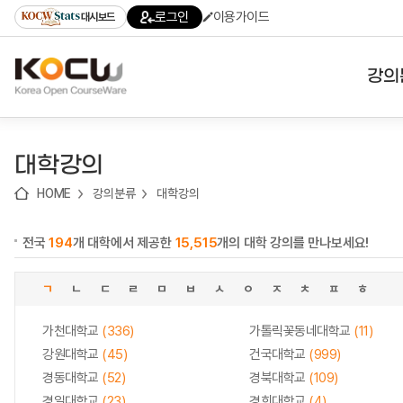
로
로
로
바
로그인
이용가이드
대시보드
가
가
가
로
기
기
기
가
(skip
기
to
강의
content)
대학
대학강의
기관
HOME
강의분류
대학강의
전공
전국
194
개 대학에서 제공한
15,515
개의 대학 강의를 만나보세요!
테마
ㄱ
ㄴ
ㄷ
ㄹ
ㅁ
ㅂ
ㅅ
ㅇ
ㅈ
ㅊ
ㅍ
ㅎ
가천대학교
(336)
가톨릭꽃동네대학교
(11)
강원대학교
(45)
건국대학교
(999)
경동대학교
(52)
경북대학교
(109)
경일대학교
(23)
경희대학교
(4)