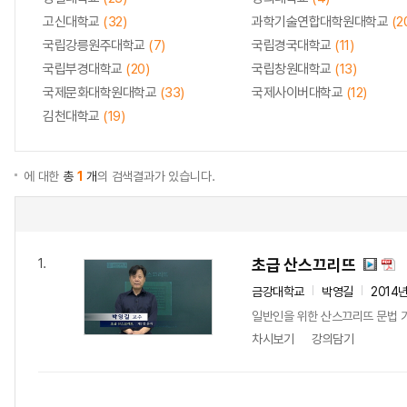
고신대학교
(32)
과학기술연합대학원대학교
(2
국립강릉원주대학교
(7)
국립경국대학교
(11)
국립부경대학교
(20)
국립창원대학교
(13)
국제문화대학원대학교
(33)
국제사이버대학교
(12)
김천대학교
(19)
에 대한
총
1
개
의 검색결과가 있습니다.
초급 산스끄리뜨
1.
금강대학교
박영길
2014
일반인을 위한 산스끄리뜨 문법 
차시보기
강의담기