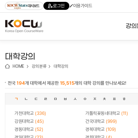
로
로
로
바
로그인
이용가이드
대시보드
가
가
가
로
기
기
기
가
(skip
기
to
강의
content)
대학
대학강의
기관
HOME
강의분류
대학강의
전공
전국
194
개 대학에서 제공한
15,515
개의 대학 강의를 만나보세요!
테마
ㄱ
ㄴ
ㄷ
ㄹ
ㅁ
ㅂ
ㅅ
ㅇ
ㅈ
ㅊ
ㅍ
ㅎ
가천대학교
(336)
가톨릭꽃동네대학교
(11)
강원대학교
(45)
건국대학교
(999)
경동대학교
(52)
경북대학교
(109)
경일대학교
(23)
경희대학교
(4)