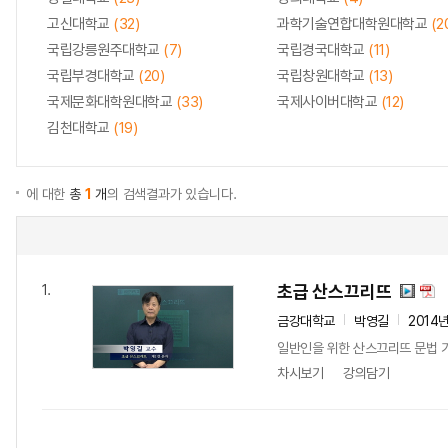
고신대학교
(32)
과학기술연합대학원대학교
(2
국립강릉원주대학교
(7)
국립경국대학교
(11)
국립부경대학교
(20)
국립창원대학교
(13)
국제문화대학원대학교
(33)
국제사이버대학교
(12)
김천대학교
(19)
에 대한
총
1
개
의 검색결과가 있습니다.
초급 산스끄리뜨
1.
금강대학교
박영길
2014
일반인을 위한 산스끄리뜨 문법 
차시보기
강의담기