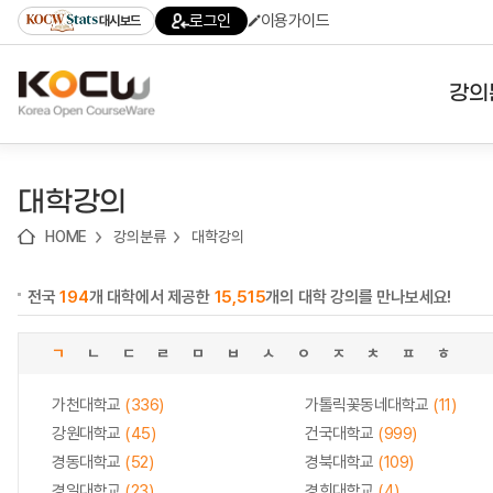
로
로
로
바
로그인
이용가이드
대시보드
가
가
가
로
기
기
기
가
(skip
기
to
강의
content)
대학
대학강의
기관
HOME
강의분류
대학강의
전공
전국
194
개 대학에서 제공한
15,515
개의 대학 강의를 만나보세요!
테마
ㄱ
ㄴ
ㄷ
ㄹ
ㅁ
ㅂ
ㅅ
ㅇ
ㅈ
ㅊ
ㅍ
ㅎ
가천대학교
(336)
가톨릭꽃동네대학교
(11)
강원대학교
(45)
건국대학교
(999)
경동대학교
(52)
경북대학교
(109)
경일대학교
(23)
경희대학교
(4)