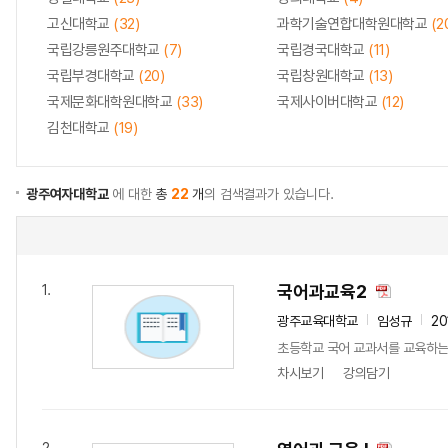
고신대학교
(32)
과학기술연합대학원대학교
(2
국립강릉원주대학교
(7)
국립경국대학교
(11)
국립부경대학교
(20)
국립창원대학교
(13)
국제문화대학원대학교
(33)
국제사이버대학교
(12)
김천대학교
(19)
광주여자대학교
에 대한
총
22
개
의 검색결과가 있습니다.
국어과교육2
1.
광주교육대학교
임성규
20
초등학교 국어 교과서를 교육하는
차시보기
강의담기