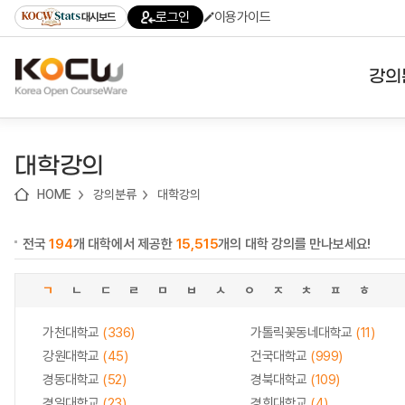
로
로
로
바
로그인
이용가이드
대시보드
가
가
가
로
기
기
기
가
(skip
기
to
강의
content)
대학
대학강의
기관
HOME
강의분류
대학강의
전공
전국
194
개 대학에서 제공한
15,515
개의 대학 강의를 만나보세요!
테마
ㄱ
ㄴ
ㄷ
ㄹ
ㅁ
ㅂ
ㅅ
ㅇ
ㅈ
ㅊ
ㅍ
ㅎ
가천대학교
(336)
가톨릭꽃동네대학교
(11)
강원대학교
(45)
건국대학교
(999)
경동대학교
(52)
경북대학교
(109)
경일대학교
(23)
경희대학교
(4)