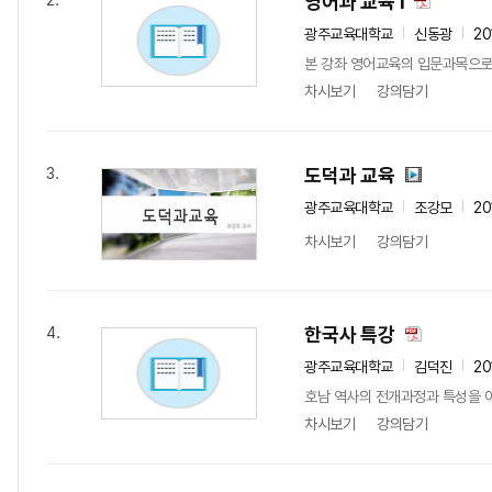
영어과 교육 I
2.
광주교육대학교
신동광
20
본 강좌 영어교육의 입문과목으로
차시보기
강의담기
도덕과 교육
3.
광주교육대학교
조강모
20
차시보기
강의담기
한국사 특강
4.
광주교육대학교
김덕진
20
호남 역사의 전개과정과 특성을 
차시보기
강의담기