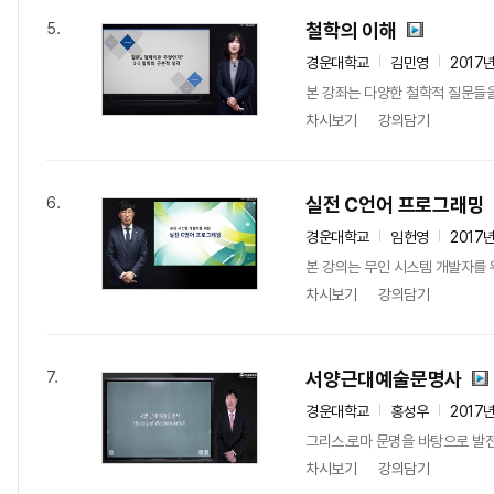
철학의 이해
5.
경운대학교
김민영
2017
본 강좌는 다양한 철학적 질문들을
차시보기
강의담기
실전 C언어 프로그래밍
6.
경운대학교
임헌영
2017
본 강의는 무인 시스템 개발자를 
차시보기
강의담기
서양근대예술문명사
7.
경운대학교
홍성우
2017
그리스․로마 문명을 바탕으로 발
차시보기
강의담기