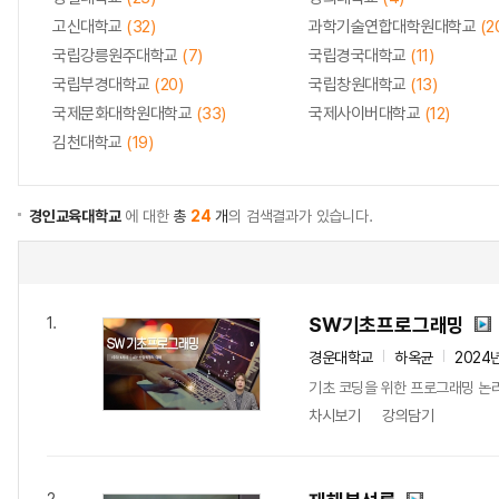
고신대학교
(32)
과학기술연합대학원대학교
(2
국립강릉원주대학교
(7)
국립경국대학교
(11)
국립부경대학교
(20)
국립창원대학교
(13)
국제문화대학원대학교
(33)
국제사이버대학교
(12)
김천대학교
(19)
경인교육대학교
에 대한
총
24
개
의 검색결과가 있습니다.
SW기초프로그래밍
1.
경운대학교
하옥균
2024
기초 코딩을 위한 프로그래밍 논리
차시보기
강의담기