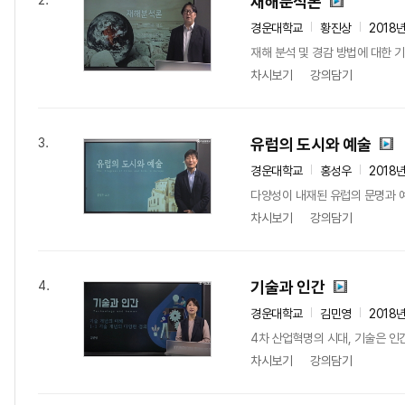
재해분석론
2.
경운대학교
황진상
2018
재해 분석 및 경감 방법에 대한 
차시보기
강의담기
유럽의 도시와 예술
3.
경운대학교
홍성우
2018
다양성이 내재된 유럽의 문명과 
차시보기
강의담기
기술과 인간
4.
경운대학교
김민영
2018
4차 산업혁명의 시대, 기술은 인
차시보기
강의담기