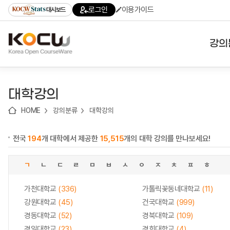
로
로
로
바
로그인
이용가이드
대시보드
가
가
가
로
기
기
기
가
(skip
기
to
강의
content)
대학
대학강의
기관
HOME
강의분류
대학강의
전공
전국
194
개 대학에서 제공한
15,515
개의 대학 강의를 만나보세요!
테마
ㄱ
ㄴ
ㄷ
ㄹ
ㅁ
ㅂ
ㅅ
ㅇ
ㅈ
ㅊ
ㅍ
ㅎ
가천대학교
(336)
가톨릭꽃동네대학교
(11)
강원대학교
(45)
건국대학교
(999)
경동대학교
(52)
경북대학교
(109)
경일대학교
(23)
경희대학교
(4)