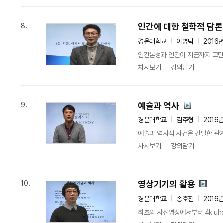
인간에 대한 철학적 담론
8.
경운대학교
이병탁
2016
인간본성과 인간이 지금까지 고민해
차시보기
강의담기
예술과 역사
9.
경운대학교
김주형
2016
예술과 역사적 사건은 긴밀한 관계
차시보기
강의담기
영상기기의 활용
10.
경운대학교
송호진
2016
최초의 사진영상에서부터 4k uh