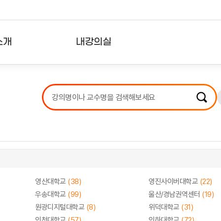
소개
내강의실
?
강의리스트
수강확인증강의
사용자의견
내강의클립
영산대학교
(38)
영진사이버대학교
(22)
우송대학교
(99)
울산/경남권역센터
(19)
원광디지털대학교
(8)
위덕대학교
(31)
인천대학교
(57)
인하대학교
(72)