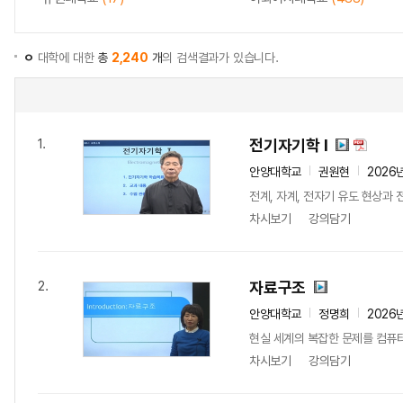
ㅇ
대학에 대한
총
2,240
개
의 검색결과가 있습니다.
전기자기학 I
1.
안양대학교
권원현
2026
전계, 자계, 전자기 유도 현상과 
차시보기
강의담기
자료구조
2.
안양대학교
정명희
2026
현실 세계의 복잡한 문제를 컴퓨터
차시보기
강의담기