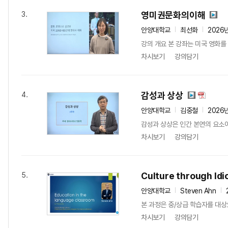
영미권문화의이해
3.
안양대학교
최선화
2026
강의 개요 본 강좌는 미국 영화를
차시보기
강의담기
감성과 상상
4.
안양대학교
김중철
2026
감성과 상상은 인간 본연의 요소이
차시보기
강의담기
Culture through Idi
5.
안양대학교
Steven Ahn
본 과정은 중/상급 학습자를 대
차시보기
강의담기