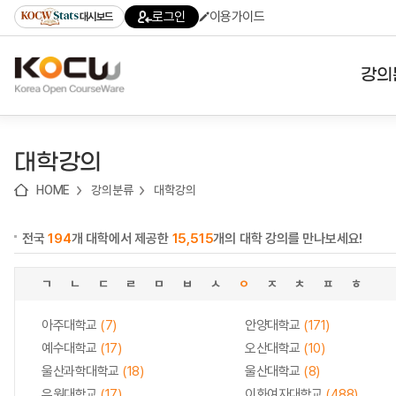
로
로
로
바
로그인
이용가이드
대시보드
가
가
가
로
기
기
기
가
(skip
기
to
강의
content)
대학
대학강의
기관
HOME
강의분류
대학강의
전공
전국
194
개 대학에서 제공한
15,515
개의 대학 강의를 만나보세요!
테마
ㄱ
ㄴ
ㄷ
ㄹ
ㅁ
ㅂ
ㅅ
ㅇ
ㅈ
ㅊ
ㅍ
ㅎ
아주대학교
(7)
안양대학교
(171)
예수대학교
(17)
오산대학교
(10)
울산과학대학교
(18)
울산대학교
(8)
유원대학교
(17)
이화여자대학교
(488)