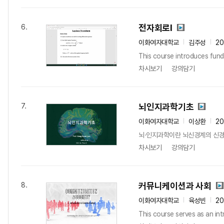
전자회로Ⅰ
6.
이화여자대학교
김주성
20
This course introduces fund
차시보기
강의담기
뇌인지과학기초
7.
이화여자대학교
이상환
20
뇌·인지과학이란 뇌신경계의 신경생
차시보기
강의담기
커뮤니케이션과 사회
8.
이화여자대학교
육성빈
20
This course serves as an in