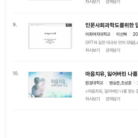
차시보기
강의담기
인문사회과학도를위한 
9.
이화여자대학교
이선복
20
GPT와 같은 대규모 언어 모델(La
차시보기
강의담기
마음치유, 잃어버린 나를
10.
원광대학교
염승준,조성훈
<마음치유, 잃어버린 나를 찾는 
차시보기
강의담기