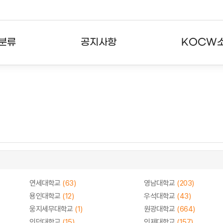
분류
공지사항
KOCW
강의
공지사항
KOCW란
강의
뉴스레터
활용안내
분야
주요통계현황
발자취
강의
서비스도움말
고객센터
연세대학교
(63)
영남대학교
(203)
용인대학교
(12)
우석대학교
(43)
웅지세무대학교
(1)
원광대학교
(664)
인덕대학교
(15)
인제대학교
(157)