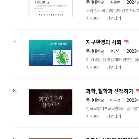
루터대학교
김준현
2024
구약 성서의 기록 언어인 히브리
차시보기
강의담기
지구환경과 사회
7.
루터대학교
정근하
2023
이 강의는 환경 문제와 관련된 철
차시보기
강의담기
과학, 철학과 산책하기
8.
루터대학교
이지성
2023
한국교양기초교육원에서 공모한 '통
차시보기
강의담기