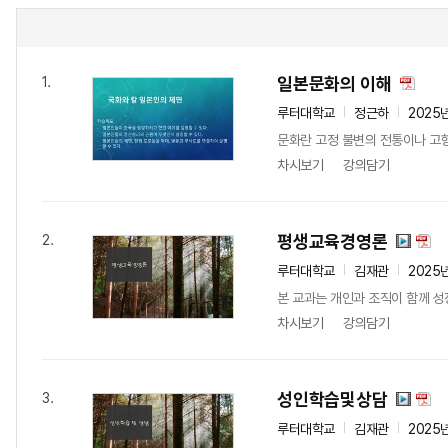
일본문화의 이해
1.
루터대학교
정근하
2025
문화란 고정 불변의 전통이나 고형
차시보기
강의담기
평생교육경영론
2.
루터대학교
김재관
2025
본 교과는 개인과 조직이 함께 성
차시보기
강의담기
성인학습및상담
3.
루터대학교
김재관
2025