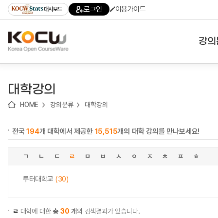
로
로
로
바
로그인
이용가이드
대시보드
가
가
가
로
기
기
기
가
(skip
기
to
강의
content)
대학
대학강의
기관
HOME
강의분류
대학강의
전공
전국
194
개 대학에서 제공한
15,515
개의 대학 강의를 만나보세요!
테마
ㄱ
ㄴ
ㄷ
ㄹ
ㅁ
ㅂ
ㅅ
ㅇ
ㅈ
ㅊ
ㅍ
ㅎ
루터대학교
(30)
ㄹ
대학에 대한
총
30
개
의 검색결과가 있습니다.