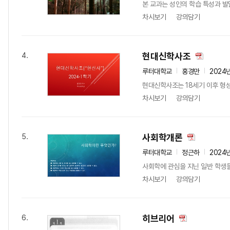
본 교과는 성인의 학습 특성과 발
차시보기
강의담기
현대신학사조
4.
루터대학교
홍경만
2024
현대신학사조는 18세기 이후 형성
차시보기
강의담기
사회학개론
5.
루터대학교
정근하
2024
사회학에 관심을 지닌 일반 학생들
차시보기
강의담기
히브리어
6.