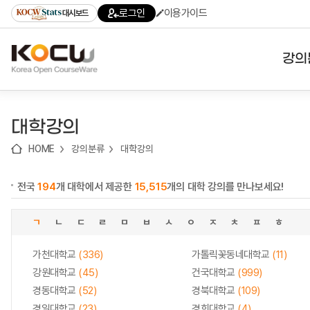
로
로
로
바
로그인
이용가이드
대시보드
가
가
가
로
기
기
기
가
(skip
기
to
강의
content)
대학
대학강의
기관
HOME
강의분류
대학강의
전공
전국
194
개 대학에서 제공한
15,515
개의 대학 강의를 만나보세요!
테마
ㄱ
ㄴ
ㄷ
ㄹ
ㅁ
ㅂ
ㅅ
ㅇ
ㅈ
ㅊ
ㅍ
ㅎ
가천대학교
(336)
가톨릭꽃동네대학교
(11)
강원대학교
(45)
건국대학교
(999)
경동대학교
(52)
경북대학교
(109)
경일대학교
(23)
경희대학교
(4)