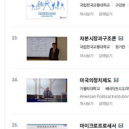
국립한국교통대학교
구강본
차시보기
강의담기
자본시장과구조론
23.
국립한국교통대학교
정기만
차시보기
강의담기
미국의정치제도
24.
가톨릭대학교
베네딕트드도미
American Political Instituti
차시보기
강의담기
마이크로프로세서
25.