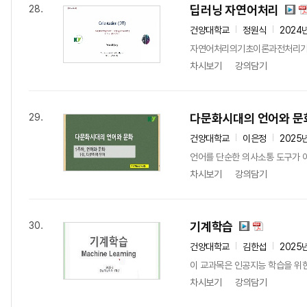
딥러닝 자연어처리
28.
건양대학교
정원식
2024
자연어처리의기초이론과전처리기술이
차시보기
강의담기
다문화시대의 언어와 문
29.
건양대학교
이은정
2025
언어를 단순한 의사소통 도구가 아
차시보기
강의담기
기계학습
30.
건양대학교
김한섭
2025
이 교과목은 인공지능 학습을 위한
차시보기
강의담기