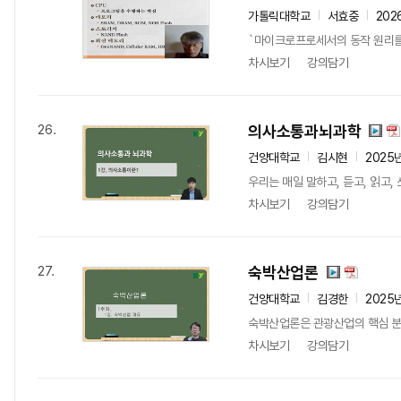
가톨릭대학교
서효중
202
`마이크로프로세서의 동작 원리를
차시보기
강의담기
의사소통과뇌과학
26.
건양대학교
김시현
2025
우리는 매일 말하고, 듣고, 읽고
차시보기
강의담기
숙박산업론
27.
건양대학교
김경한
2025
숙박산업론은 관광산업의 핵심 분야 
차시보기
강의담기