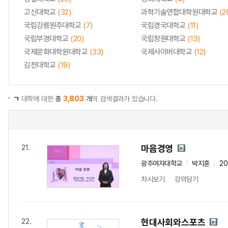
고신대학교
(32)
과학기술연합대학원대학교
(2
국립강릉원주대학교
(7)
국립경국대학교
(11)
국립부경대학교
(20)
국립창원대학교
(13)
국제문화대학원대학교
(33)
국제사이버대학교
(12)
김천대학교
(19)
ㄱ
대학에 대한
총
3,803
개
의 검색결과가 있습니다.
마음경영
21.
광주여자대학교
박지훈
20
차시보기
강의담기
현대사회와스포츠
22.