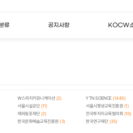
분류
공지사항
KOCW
강의
공지사항
KOCW란
강의
뉴스레터
활용안내
분야
주요통계현황
발자취
강의
서비스도움말
고객센터
W스피치커뮤니케이션
(2)
YTN SCIENCE
(1446)
서울시설공단
(11)
서울시평생교육진흥원
(1)
재외동포재단
(2)
전국투자자교육협의회
(16)
한국문화예술교육진흥원
(3)
한국연구재단
(35)