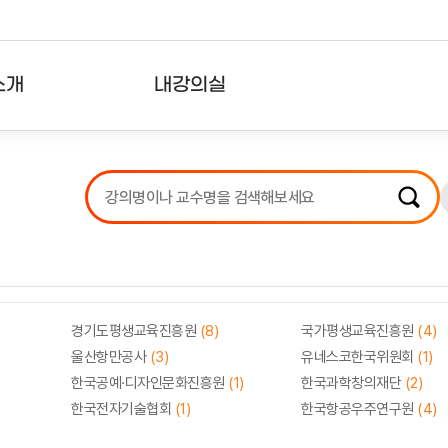
소개
내강의실
?
강의리스트
수강확인증강의
사용자의견
내강의클립
경기도평생교육진흥원
(8)
국가평생교육진흥원
(4)
울산항만공사
(3)
유네스코한국위원회
(1)
한국공예·디자인문화진흥원
(1)
한국과학창의재단
(2)
한국전자기술협회
(1)
한국항공우주연구원
(4)