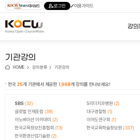
로
로
로
바
로그인
이용가이드
대시보드
가
가
가
로
기
기
기
가
(skip
기
to
강의
content)
대학
기관강의
기관
HOME
강의분류
기관강의
전공
전국
25
개 기관에서 제공한
1,968
개 강의를 만나보세요!
테마
SBS
(32)
S리더치과병원
(2)
글로벌 인재포럼
(38)
대구경찰청
(1)
이노베이션 아카데미
(2)
이어도연구회
(1)
한국교육정보진흥협회
(13)
한국교육학술정보원
(337)
한국환경산업기술원
(2)