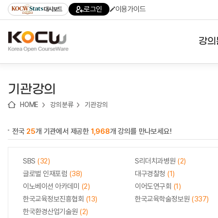
로
로
로
바
로그인
이용가이드
대시보드
가
가
가
로
기
기
기
가
(skip
기
to
강의
content)
대학
기관강의
기관
HOME
강의분류
기관강의
전공
전국
25
개 기관에서 제공한
1,968
개 강의를 만나보세요!
테마
SBS
(32)
S리더치과병원
(2)
글로벌 인재포럼
(38)
대구경찰청
(1)
이노베이션 아카데미
(2)
이어도연구회
(1)
한국교육정보진흥협회
(13)
한국교육학술정보원
(337)
한국환경산업기술원
(2)