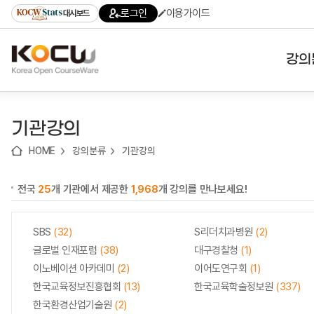
로
로
로
바
로그인
이용가이드
대시보드
가
가
가
로
기
기
기
가
(skip
기
to
강의
content)
대학
기관강의
기관
HOME
강의분류
기관강의
전공
전국
25
개 기관에서 제공한
1,968
개 강의를 만나보세요!
테마
SBS
(32)
S리더치과병원
(2)
글로벌 인재포럼
(38)
대구경찰청
(1)
이노베이션 아카데미
(2)
이어도연구회
(1)
한국교육정보진흥협회
(13)
한국교육학술정보원
(337)
한국환경산업기술원
(2)