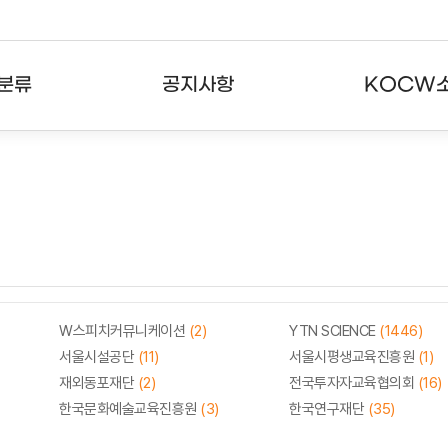
분류
공지사항
KOCW
강의
공지사항
KOCW란
강의
뉴스레터
활용안내
분야
주요통계현황
발자취
강의
서비스도움말
고객센터
W스피치커뮤니케이션
(2)
YTN SCIENCE
(1446)
서울시설공단
(11)
서울시평생교육진흥원
(1)
재외동포재단
(2)
전국투자자교육협의회
(16)
한국문화예술교육진흥원
(3)
한국연구재단
(35)