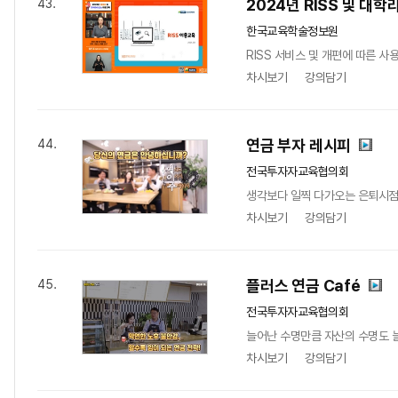
2024년 RISS 및 대
43.
한국교육학술정보원
RISS 서비스 및 개편에 따른 사
차시보기
강의담기
연금 부자 레시피
44.
전국투자자교육협의회
생각보다 일찍 다가오는 은퇴시점!
차시보기
강의담기
플러스 연금 Café
45.
전국투자자교육협의회
늘어난 수명만큼 자산의 수명도 늘
차시보기
강의담기