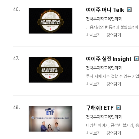
여이주 머니 Talk
46.
전국투자자교육협의회
금융시장의 변동성과 불확실성이 커
차시보기
강의담기
여이주 실전 Insight
47.
전국투자자교육협의회
투자 시에 자주 접할 수 있는 기업
차시보기
강의담기
구해줘! ETF
48.
전국투자자교육협의회
다양한 이야기, 풍부한 볼거리, 
차시보기
강의담기