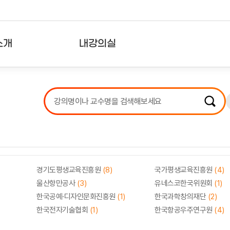
소개
내강의실
?
강의리스트
수강확인증강의
사용자의견
내강의클립
경기도평생교육진흥원
(8)
국가평생교육진흥원
(4)
울산항만공사
(3)
유네스코한국위원회
(1)
한국공예·디자인문화진흥원
(1)
한국과학창의재단
(2)
한국전자기술협회
(1)
한국항공우주연구원
(4)