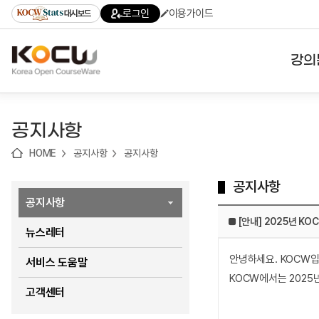
로
로
로
바
로그인
이용가이드
대시보드
가
가
가
로
기
기
기
가
(skip
기
to
강의
content)
대학
공지사항
기관
HOME
공지사항
공지사항
전공
공지사항
테마
공지사항
■ [안내] 2025년 K
뉴스레터
안녕하세요. KOCW입
서비스 도움말
KOCW에서는 2025
고객센터