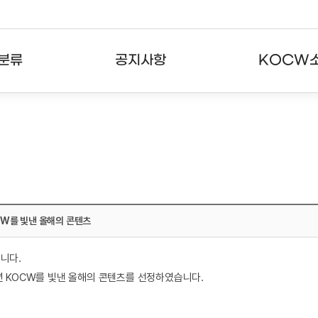
분류
공지사항
KOCW
강의
공지사항
KOCW란
강의
뉴스레터
활용안내
분야
주요통계현황
발자취
강의
서비스도움말
OCW를 빛낸 올해의 콘텐츠
고객센터
니다.
년 KOCW를 빛낸 올해의 콘텐츠를 선정하였습니다.