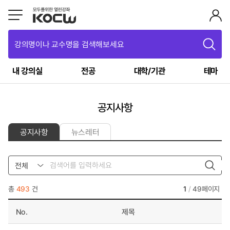
강의명이나 교수명을 검색해보세요
내 강의실
전공
대학/기관
테마
공지사항
공지사항
뉴스레터
전체
총
493
건
1
/
49페이지
No.
제목