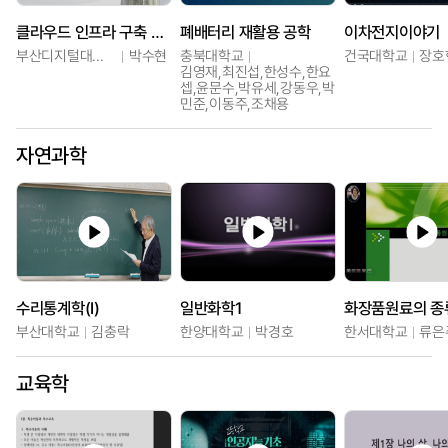
클라우드 인프라 구축 및 활용
폐배터리 재활용 공학
이차전지이야기
부산디지털대학교
박수현
충북대학교
건국대학교
장호
김영재,최진섭,한성수,한요
셉,윤문수,박유세,강동우,박
민준,이동주,조채용
자연과학
수리통계학(I)
일반화학1
부산대학교
김충락
한양대학교
박경호
한서대학교
류은
교육학