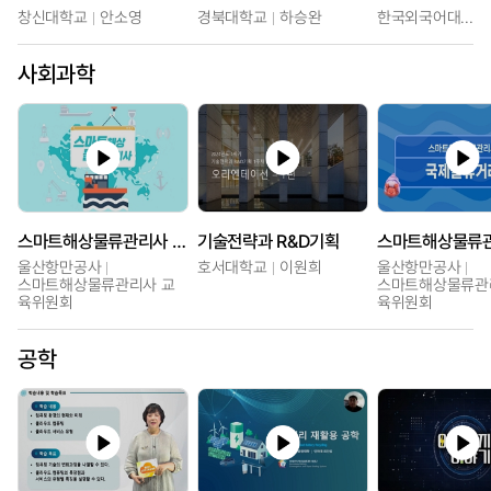
창신대학교
안소영
경북대학교
하승완
한국외국어대학교
사회과학
스마트해상물류관리사 교육과정2
기술전략과 R&D기획
울산항만공사
호서대학교
이원희
울산항만공사
스마트해상물류관리사 교
스마트해상물류관
육위원회
육위원회
공학