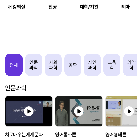
내 강의실
전공
대학/기관
테마
인문
사회
자연
교육
의약
전체
공학
과학
과학
과학
학
학
인문과학
차로배우는세계문화
영어통사론
영어형태론