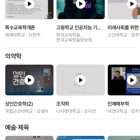
특수교육학개론
고등학교 인공지능 기초 교수ㆍ학습 역량 강화
배재대학교
이현주
한국교육학술정보원
고신대학교
정주
한국교육학술정보원
의약학
성인간호학(2)
조직학
인체해부학
국립군산대학교
강경아
나사렛대학교
강지언
대전대학교
강지
예술·체육