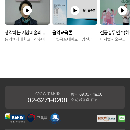
생각하는 서양미술의 이해
음악교육론
동덕여자대학교
강수미
국립목포대학교
김신영
디지털서울문화예술대학교
KOCW 고객센터
평일
09:00 ~ 18:00
02-6271-0208
주말,공휴일
휴무