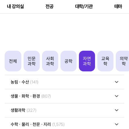
내 강의실
전공
대학/기관
테마
인문
사회
자연
교육
의약
전체
공학
과학
과학
과학
학
학
농림ㆍ수산
(141)
생물ㆍ화학ㆍ환경
(807)
생활과학
(327)
수학ㆍ물리ㆍ천문ㆍ지리
(1,575)