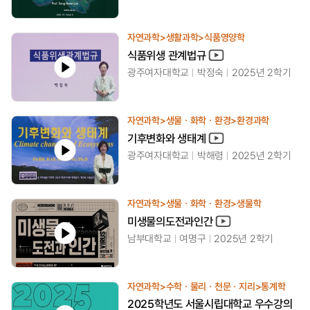
자연과학>생활과학>식품영양학
식품위생 관계법규
광주여자대학교
박정숙
2025년 2학기
자연과학>생물ㆍ화학ㆍ환경>환경과학
기후변화와 생태계
광주여자대학교
박해령
2025년 2학기
자연과학>생물ㆍ화학ㆍ환경>생물학
미생물의도전과인간
남부대학교
여명구
2025년 2학기
자연과학>수학ㆍ물리ㆍ천문ㆍ지리>통계학
2025학년도 서울시립대학교 우수강의