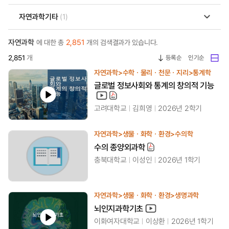
자연과학기타
(1)
자연과학
2,851
에 대한 총
개의 검색결과가 있습니다.
2,851
개
등록순
인기순
자연과학>수학ㆍ물리ㆍ천문ㆍ지리>통계학
글로벌 정보사회와 통계의 창의적 기능
고려대학교
김희영
2026년 2학기
자연과학>생물ㆍ화학ㆍ환경>수의학
수의 종양외과학
충북대학교
이성인
2026년 1학기
자연과학>생물ㆍ화학ㆍ환경>생명과학
뇌인지과학기초
이화여자대학교
이상환
2026년 1학기