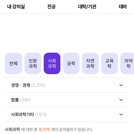
내 강의실
전공
대학/기관
테마
인문
사회
자연
교육
의약
전체
공학
과학
과학
과학
학
학
경영ㆍ경제
(2,375)
법률
(390)
사회과학기타
(1,611)
사회과학
4,376
에 대한 총
개의 검색결과가 있습니다.