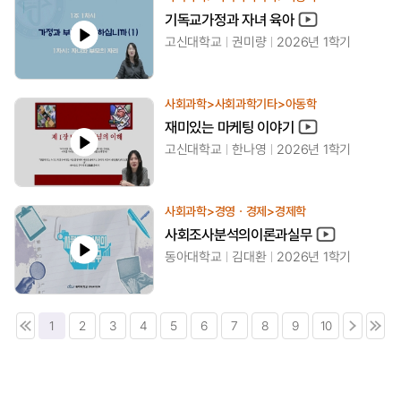
기독교가정과 자녀 육아
고신대학교
권미량
2026년 1학기
사회과학>사회과학기타>아동학
재미있는 마케팅 이야기
고신대학교
한나영
2026년 1학기
사회과학>경영ㆍ경제>경제학
사회조사분석의이론과실무
동아대학교
김대환
2026년 1학기
1
2
3
4
5
6
7
8
9
10