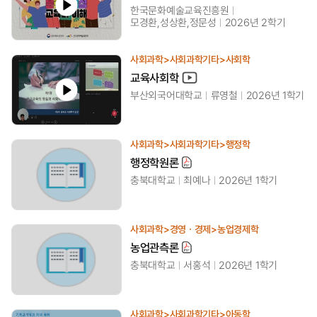
한국문화예술교육진흥원
모경환,성상환,정문성
2026년 2학기
사회과학>사회과학기타>사회학
교육사회학
부산외국어대학교
류영철
2026년 1학기
사회과학>사회과학기타>행정학
행정학원론
충북대학교
최예나
2026년 1학기
사회과학>경영ㆍ경제>농업경제학
농업관측론
충북대학교
서홍석
2026년 1학기
사회과학>사회과학기타>아동학