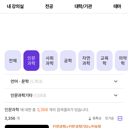
내 강의실
전공
대학/기관
테마
인문
사회
자연
교육
의약
전체
공학
과학
과학
과학
학
학
언어ㆍ문학
(1,763)
인문과학기타
(1,593)
인문과학
3,356
에 대한 총
개의 검색결과가 있습니다.
3,356
개
등록순
인기순
인문과학>인문과학기타>민속학