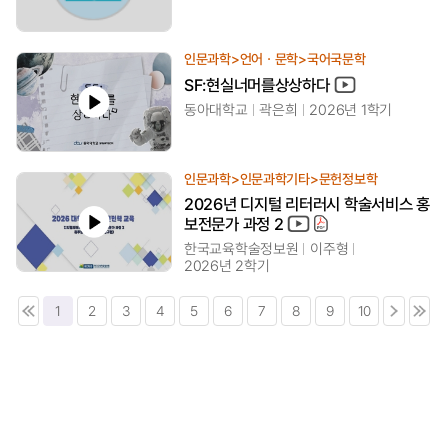
인문과학>언어ㆍ문학>국어국문학
SF:현실너머를상상하다
동아대학교
곽은희
2026년 1학기
인문과학>인문과학기타>문헌정보학
2026년 디지털 리터러시 학술서비스 홍
보전문가 과정 2
한국교육학술정보원
이주형
2026년 2학기
1
2
3
4
5
6
7
8
9
10