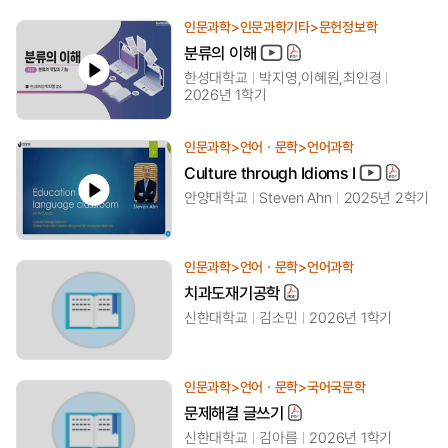
인문과학>인문과학기타>문헌정보학
분류의 이해
한성대학교
박지영,이혜원,최인경
2026년 1학기
인문과학>언어ㆍ문학>언어과학
Culture through Idioms I
안양대학교
Steven Ahn
2025년 2학기
인문과학>언어ㆍ문학>언어과학
치과도재기공학
신한대학교
김소민
2026년 1학기
인문과학>언어ㆍ문학>국어국문학
문제해결 글쓰기
신한대학교
김아름
2026년 1학기