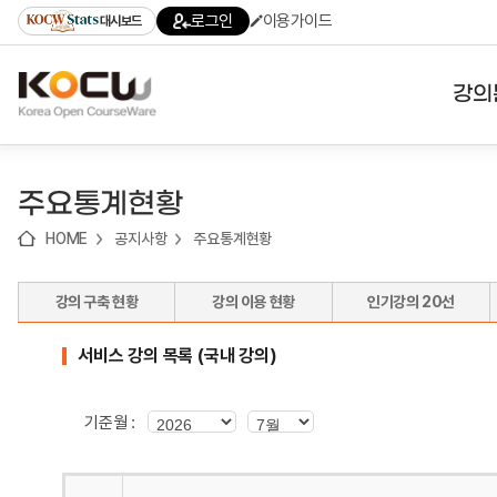
로
로
로
바
로그인
이용가이드
대시보드
가
가
가
로
기
기
기
가
(skip
기
to
강의
content)
대학
주요통계현황
기관
HOME
공지사항
주요통계현황
전공
강의 구축 현황
강의 이용 현황
인기강의 20선
테마
서비스 강의 목록 (국내 강의)
기준월 :