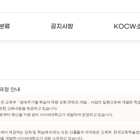
분류
공지사항
KOCW
강의
공지사항
KOCW란
강의
뉴스레터
활용안내
분야
주요통계현황
발자취
강의
서비스도움말
과정 안내
고객센터
과정은 교육부「생애주기별 학습자 역량 강화 콘텐츠 개발」사업의 일환으로써 개발된 학
련한 교육내용을 제공하고 있습니다.
부로부터 예산을 지원 받아 사이버대학교가 개발하여 운영하고 있습니다.
정에서 제공하는 강좌 및 학습에 따르는 모든 산출물의 저작권은 교육부, 한국교육학술
 개발한 사이버대학교가 공동 소유하고 있습니다.