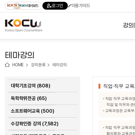
로
로
로
바
로그인
이용가이드
대시보드
가
가
가
로
기
기
기
가
(skip
기
to
강의
content)
대학
테마강의
기관
HOME
강의분류
테마강의
전공
테마
대학기초강의 (808)
직업·직무 교육
독학학위전공 (65)
◦ 직업·직무 교육
직업 및 직무와 관
소프트웨어교육 (500)
◦ 교육과정은 교육
수강확인증 강의 (7,582)
◦ 직업·직무 교육과
협의회와 교육과정을