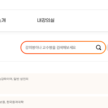
소개
내강의실
?
강의리스트
수강확인증강의
사용자의견
내강의클립
습강좌이며, 일반 성인의
정보원, 한국원격대학