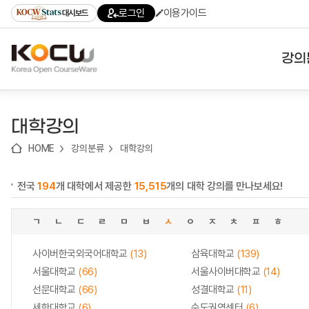
로
로
로
바
로그인
이용가이드
대시보드
가
가
가
로
기
기
기
가
(skip
기
to
강의
content)
대학
대학강의
기관
HOME
강의분류
대학강의
전공
전국
194
개 대학에서 제공한
15,515
개의 대학 강의를 만나보세요!
테마
ㄱ
ㄴ
ㄷ
ㄹ
ㅁ
ㅂ
ㅅ
ㅇ
ㅈ
ㅊ
ㅍ
ㅎ
사이버한국외국어대학교
(13)
삼육대학교
(139)
서울대학교
(66)
서울사이버대학교
(14)
선문대학교
(66)
성결대학교
(11)
세한대학교
(6)
수도권역센터
(6)