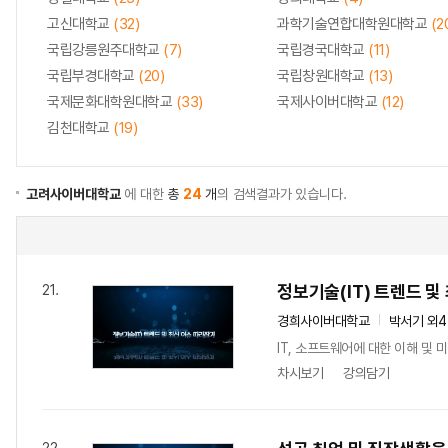
고신대학교
(32)
과학기술연합대학원대학교
(2
국립강릉원주대학교
(7)
국립경국대학교
(11)
국립부경대학교
(20)
국립창원대학교
(13)
국제문화대학원대학교
(33)
국제사이버대학교
(12)
김천대학교
(19)
고려사이버대학교
에 대한
총
24
개
의 검색결과가 있습니다.
정보기술(IT) 트렌드 및
21.
경희사이버대학교
박서기 외
IT, 소프트웨어에 대한 이해 및
차시보기
강의담기