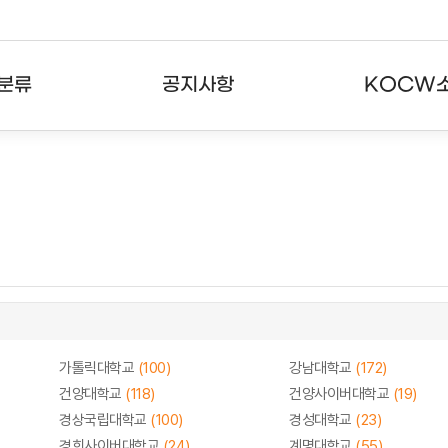
분류
공지사항
KOCW
강의
공지사항
KOCW란
강의
뉴스레터
활용안내
분야
주요통계현황
발자취
강의
서비스도움말
고객센터
가톨릭대학교
(100)
강남대학교
(172)
건양대학교
(118)
건양사이버대학교
(19)
경상국립대학교
(100)
경성대학교
(23)
경희사이버대학교
(24)
계명대학교
(55)