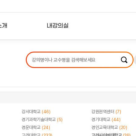
소개
내강의실
?
강의리스트
수강확인증강의
사용자의견
내강의클립
강서대학교
(46)
강원권역센터
(7)
경기과학기술대학교
(5)
경기대학교
(44)
경운대학교
(24)
경인교육대학교
(20)
고려대학교
(233)
고려사이버대학교
(26)