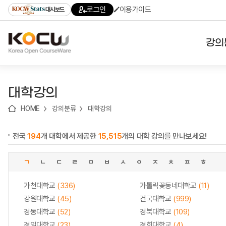
로
로
로
바
로그인
이용가이드
대시보드
가
가
가
로
기
기
기
가
(skip
기
to
강의
content)
대학
대학강의
기관
HOME
강의분류
대학강의
전공
전국
194
개 대학에서 제공한
15,515
개의 대학 강의를 만나보세요!
테마
ㄱ
ㄴ
ㄷ
ㄹ
ㅁ
ㅂ
ㅅ
ㅇ
ㅈ
ㅊ
ㅍ
ㅎ
가천대학교
(336)
가톨릭꽃동네대학교
(11)
강원대학교
(45)
건국대학교
(999)
경동대학교
(52)
경북대학교
(109)
경일대학교
(23)
경희대학교
(4)