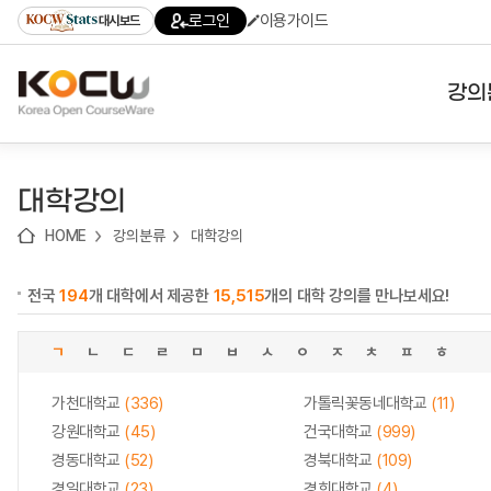
로
로
로
바
로그인
이용가이드
대시보드
가
가
가
로
기
기
기
가
(skip
기
to
강의
content)
대학
대학강의
기관
HOME
강의분류
대학강의
전공
전국
194
개 대학에서 제공한
15,515
개의 대학 강의를 만나보세요!
테마
ㄱ
ㄴ
ㄷ
ㄹ
ㅁ
ㅂ
ㅅ
ㅇ
ㅈ
ㅊ
ㅍ
ㅎ
가천대학교
(336)
가톨릭꽃동네대학교
(11)
강원대학교
(45)
건국대학교
(999)
경동대학교
(52)
경북대학교
(109)
경일대학교
(23)
경희대학교
(4)