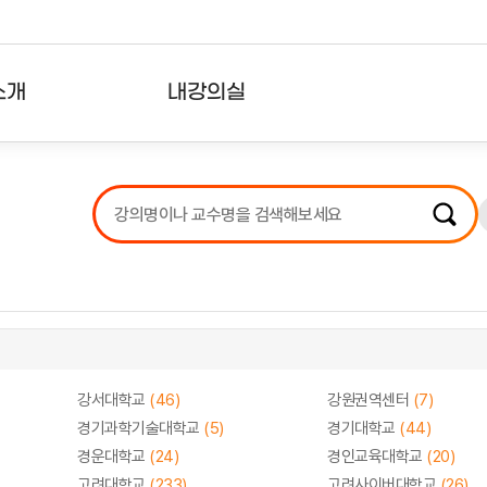
소개
내강의실
?
강의리스트
수강확인증강의
사용자의견
내강의클립
강서대학교
(46)
강원권역센터
(7)
경기과학기술대학교
(5)
경기대학교
(44)
경운대학교
(24)
경인교육대학교
(20)
고려대학교
(233)
고려사이버대학교
(26)