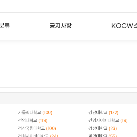
분류
공지사항
KOCW
강의
공지사항
KOCW란
강의
뉴스레터
활용안내
분야
주요통계현황
발자취
강의
서비스도움말
고객센터
가톨릭대학교
(100)
강남대학교
(172)
건양대학교
(118)
건양사이버대학교
(19)
경상국립대학교
(100)
경성대학교
(23)
경희사이버대학교
(24)
계명대학교
(55)