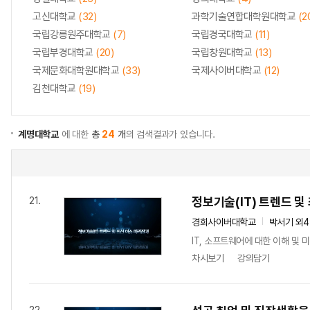
고신대학교
(32)
과학기술연합대학원대학교
(2
국립강릉원주대학교
(7)
국립경국대학교
(11)
국립부경대학교
(20)
국립창원대학교
(13)
국제문화대학원대학교
(33)
국제사이버대학교
(12)
김천대학교
(19)
계명대학교
에 대한
총
24
개
의 검색결과가 있습니다.
정보기술(IT) 트렌드 및
21.
경희사이버대학교
박서기 외
IT, 소프트웨어에 대한 이해 및
차시보기
강의담기