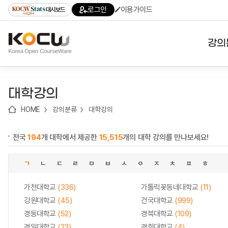
로
로
로
바
로그인
이용가이드
대시보드
가
가
가
로
기
기
기
가
(skip
기
to
강의
content)
대학
대학강의
기관
HOME
강의분류
대학강의
전공
전국
194
개 대학에서 제공한
15,515
개의 대학 강의를 만나보세요!
테마
ㄱ
ㄴ
ㄷ
ㄹ
ㅁ
ㅂ
ㅅ
ㅇ
ㅈ
ㅊ
ㅍ
ㅎ
가천대학교
(336)
가톨릭꽃동네대학교
(11)
강원대학교
(45)
건국대학교
(999)
경동대학교
(52)
경북대학교
(109)
경일대학교
(23)
경희대학교
(4)