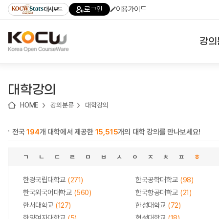
로
로
로
바
로그인
이용가이드
대시보드
가
가
가
로
기
기
기
가
(skip
기
to
강의
content)
대학
대학강의
기관
HOME
강의분류
대학강의
전공
전국
194
개 대학에서 제공한
15,515
개의 대학 강의를 만나보세요!
테마
ㄱ
ㄴ
ㄷ
ㄹ
ㅁ
ㅂ
ㅅ
ㅇ
ㅈ
ㅊ
ㅍ
ㅎ
한경국립대학교
(271)
한국공학대학교
(98)
한국외국어대학교
(560)
한국항공대학교
(21)
한서대학교
(127)
한성대학교
(72)
한양여자대학교
(5)
협성대학교
(18)