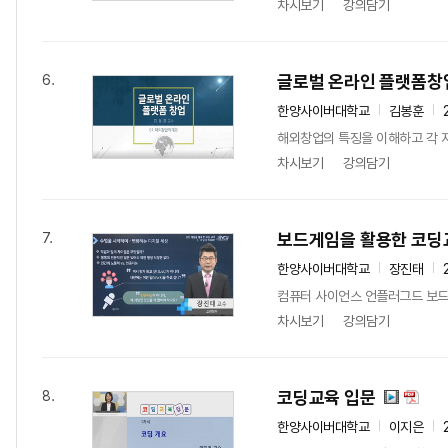
차시보기
강의담기
글로벌 온라인 플랫폼창
6.
한양사이버대학교
김봉훈
해외창업의 특징을 이해하고 각 지
차시보기
강의담기
보드게임을 활용한 코딩
7.
한양사이버대학교
장진태
컴퓨터 사이언스 언플러그드 보드
차시보기
강의담기
코딩교육 입문
8.
한양사이버대학교
이지은