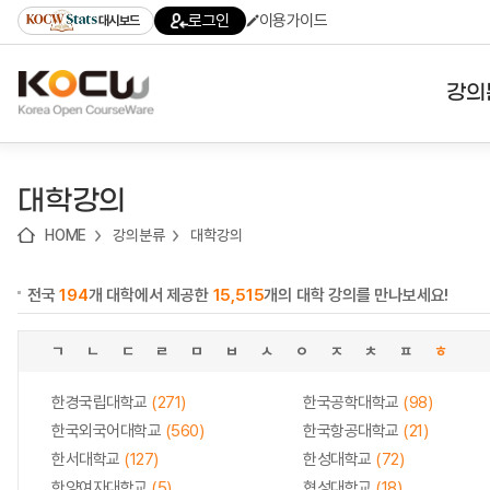
로
로
로
바
로그인
이용가이드
대시보드
가
가
가
로
기
기
기
가
(skip
기
to
강의
content)
대학
대학강의
기관
HOME
강의분류
대학강의
전공
전국
194
개 대학에서 제공한
15,515
개의 대학 강의를 만나보세요!
테마
ㄱ
ㄴ
ㄷ
ㄹ
ㅁ
ㅂ
ㅅ
ㅇ
ㅈ
ㅊ
ㅍ
ㅎ
한경국립대학교
(271)
한국공학대학교
(98)
한국외국어대학교
(560)
한국항공대학교
(21)
한서대학교
(127)
한성대학교
(72)
한양여자대학교
(5)
협성대학교
(18)