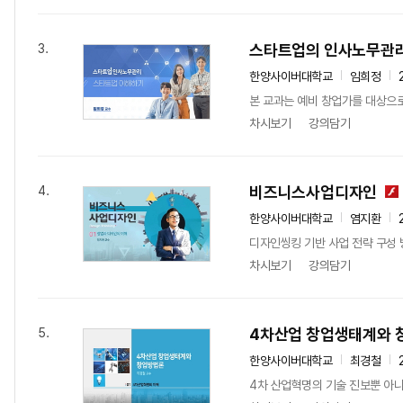
스타트업의 인사노무관
3.
한양사이버대학교
임희정
본 교과는 예비 창업가를 대상으로
차시보기
강의담기
비즈니스사업디자인
4.
한양사이버대학교
염지환
디자인씽킹 기반 사업 전략 구성
차시보기
강의담기
4차산업 창업생태계와 
5.
한양사이버대학교
최경철
4차 산업혁명의 기술 진보뿐 아니