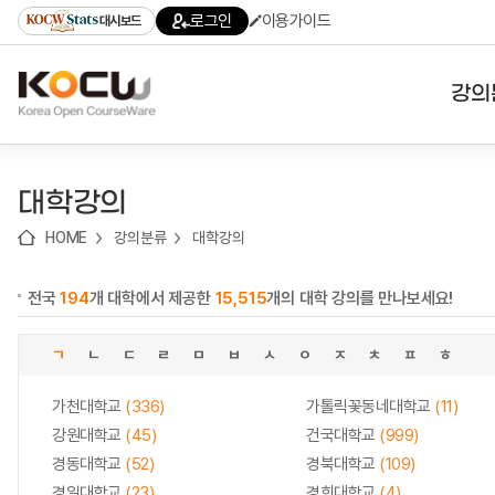
로
로
로
바
로그인
이용가이드
대시보드
가
가
가
로
기
기
기
가
(skip
기
to
강의
content)
대학
대학강의
기관
HOME
강의분류
대학강의
전공
전국
194
개 대학에서 제공한
15,515
개의 대학 강의를 만나보세요!
테마
ㄱ
ㄴ
ㄷ
ㄹ
ㅁ
ㅂ
ㅅ
ㅇ
ㅈ
ㅊ
ㅍ
ㅎ
가천대학교
(336)
가톨릭꽃동네대학교
(11)
강원대학교
(45)
건국대학교
(999)
경동대학교
(52)
경북대학교
(109)
경일대학교
(23)
경희대학교
(4)