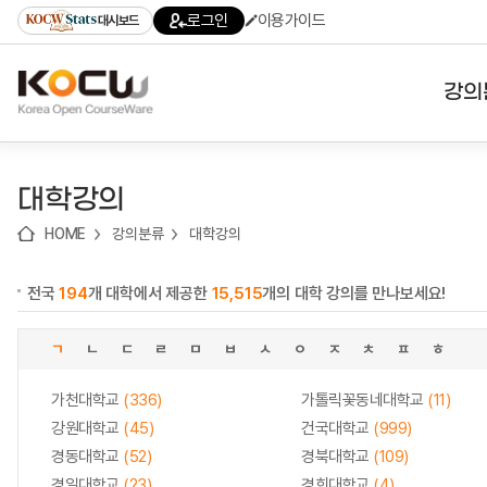
로
로
로
바
로그인
이용가이드
대시보드
가
가
가
로
기
기
기
가
(skip
기
to
강의
content)
대학
대학강의
기관
HOME
강의분류
대학강의
전공
전국
194
개 대학에서 제공한
15,515
개의 대학 강의를 만나보세요!
테마
ㄱ
ㄴ
ㄷ
ㄹ
ㅁ
ㅂ
ㅅ
ㅇ
ㅈ
ㅊ
ㅍ
ㅎ
가천대학교
(336)
가톨릭꽃동네대학교
(11)
강원대학교
(45)
건국대학교
(999)
경동대학교
(52)
경북대학교
(109)
경일대학교
(23)
경희대학교
(4)