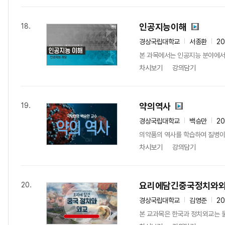
인공지능이해
18.
경상국립대학교
서종환
20
본 과목에서는 인공지능 분야에서 
차시보기
강의담기
약의역사
19.
경상국립대학교
백승만
20
의약품의 역사를 학습하여 질병이 
차시보기
강의담기
요리에담긴중국정치와
20.
경상국립대학교
김영준
20
본 교과목은 한국과 정치외교는 물