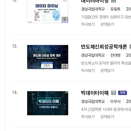
데이터마이닝
12.
경상국립대학교
유동희
20
기업들간의 경쟁이 심화되고 정보 활
차시보기
강의담기
반도체신뢰성공학개론
13.
경상국립대학교
전대영
20
반도체소자 동작의 물리적 특성을 이
차시보기
강의담기
빅데이터이해
14.
경상국립대학교
이우식
20
4차 산업혁명 시대의 원유에 비유
차시보기
강의담기