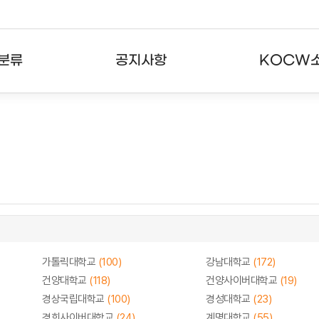
분류
공지사항
KOCW
강의
공지사항
KOCW란
강의
뉴스레터
활용안내
분야
주요통계현황
발자취
강의
서비스도움말
고객센터
가톨릭대학교
(100)
강남대학교
(172)
건양대학교
(118)
건양사이버대학교
(19)
경상국립대학교
(100)
경성대학교
(23)
경희사이버대학교
(24)
계명대학교
(55)