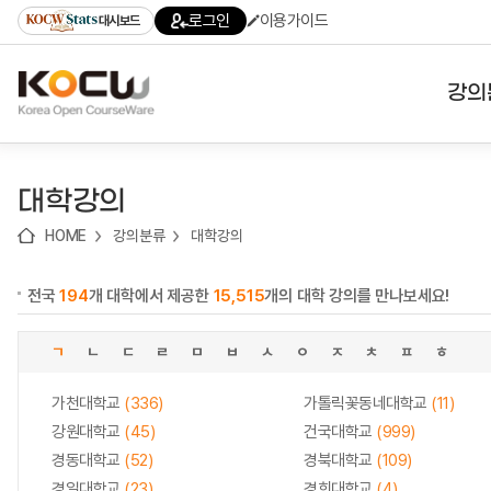
로
로
로
바
로그인
이용가이드
대시보드
가
가
가
로
기
기
기
가
(skip
기
to
강의
content)
대학
대학강의
기관
HOME
강의분류
대학강의
전공
전국
194
개 대학에서 제공한
15,515
개의 대학 강의를 만나보세요!
테마
ㄱ
ㄴ
ㄷ
ㄹ
ㅁ
ㅂ
ㅅ
ㅇ
ㅈ
ㅊ
ㅍ
ㅎ
가천대학교
(336)
가톨릭꽃동네대학교
(11)
강원대학교
(45)
건국대학교
(999)
경동대학교
(52)
경북대학교
(109)
경일대학교
(23)
경희대학교
(4)