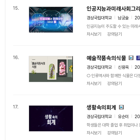
인공지능과미래사회그
15.
경상국립대학교
남궁술
20
인공지능이 주도할 수 있는 미래사
차시보기
강의담기
예술작품속의식물
16.
경상국립대학교
신용욱
20
○ 인류역사와 함께한 식물은 다양
차시보기
강의담기
생활속의회계
17.
경상국립대학교
유순미
20
학생들은 대학 졸업 후 취업이나 
차시보기
강의담기