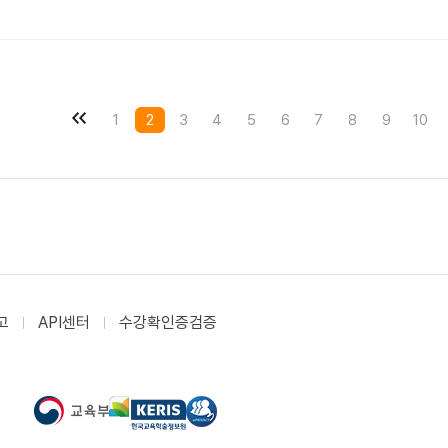
1
2
3
4
5
6
7
8
9
10
고
API센터
수강확인증검증