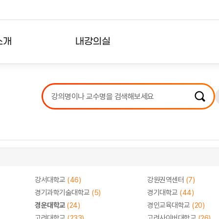
소개
내강의실
?
강의리스트
수강확인증강의
사용자의견
내강의클립
강서대학교
(46)
강원권역센터
(7)
경기과학기술대학교
(5)
경기대학교
(44)
경운대학교
(24)
경인교육대학교
(20)
고려대학교
(233)
고려사이버대학교
(26)