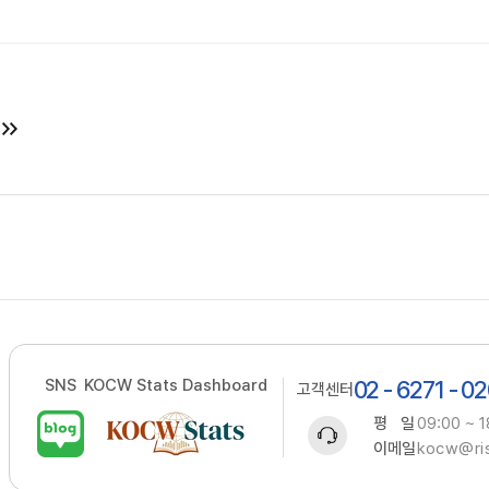
SNS
KOCW Stats Dashboard
02 - 6271 - 0
고객센터
평 일
09:00 ~ 1
이메일
kocw@ris