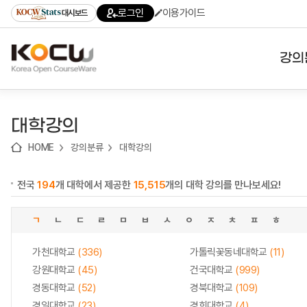
로
로
로
바
로그인
이용가이드
대시보드
가
가
가
로
기
기
기
가
(skip
기
to
강의
content)
대학
대학강의
기관
HOME
강의분류
대학강의
전공
전국
194
개 대학에서 제공한
15,515
개의 대학 강의를 만나보세요!
테마
ㄱ
ㄴ
ㄷ
ㄹ
ㅁ
ㅂ
ㅅ
ㅇ
ㅈ
ㅊ
ㅍ
ㅎ
가천대학교
(336)
가톨릭꽃동네대학교
(11)
강원대학교
(45)
건국대학교
(999)
경동대학교
(52)
경북대학교
(109)
경일대학교
(23)
경희대학교
(4)